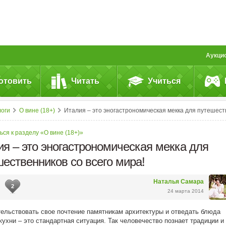
Аукци
отовить
Читать
Учиться
логи
О вине (18+)
Италия – это эногастрономическая мекка для путешественников со всего мира
ся к разделу «О вине (18+)»
я – это эногастрономическая мекка для
ественников со всего мира!
Наталья Самара
2
24 марта 2014
ельствовать свое почтение памятникам архитектуры и отведать блюда
кухни – это стандартная ситуация. Так человечество познает традиции и