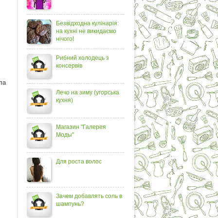
Безвідходна кулінарія:
на кухні не викидаємо
нічого!
Рибний холодець з
консервів
ла
Лечо на зиму (угорська
кухня)
Магазин "Галерея
Моды"
Для роста волос
Зачем добавлять соль в
шампунь?