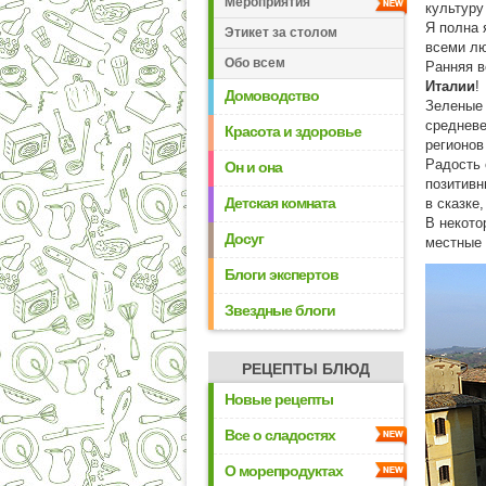
Мероприятия
культуру
Я полна 
Этикет за столом
всеми л
Обо всем
Ранняя в
Италии
!
Домоводство
Зеленые 
средневе
Красота и здоровье
регионов
Радость 
Он и она
позитивн
Детская комната
в сказке
В некото
Досуг
местные 
Блоги экспертов
Звездные блоги
РЕЦЕПТЫ БЛЮД
Новые рецепты
Все о сладостях
О морепродуктах