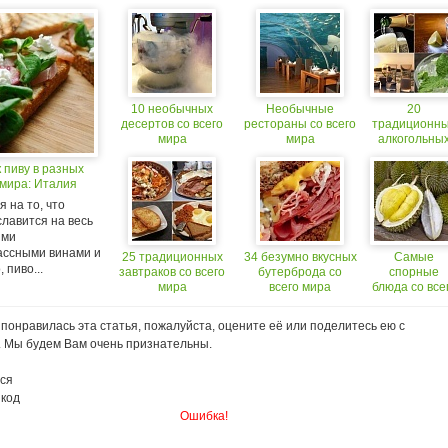
10 необычных
Необычные
20
десертов со всего
рестораны со всего
традиционн
мира
мира
алкогольны
напитков со
к пиву в разных
всего мира
 мира: Италия
 на то, что
лавится на весь
ими
ассными винами и
25 традиционных
34 безумно вкусных
Самые
 пиво...
завтраков со всего
бутерброда со
спорные
мира
всего мира
блюда со все
мира
понравилась эта статья, пожалуйста, оцените её или поделитесь ею с
. Мы будем Вам очень признательны.
ся
 код
Ошибка!