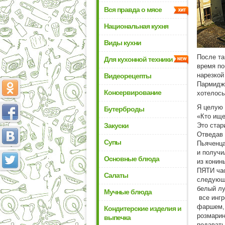
Вся правда о мясе
Национальная кухня
Виды кухни
После та
Для кухонной техники
время по
нарезкой
Видеорецепты
Пармиджа
Консервирование
хотелось
Я целую 
Бутерброды
«Кто ище
Закуски
Это стар
Отведав 
Супы
Пьяченца
и получи
Основные блюда
из конин
ПЯТИ ча
Салаты
следующи
белый лу
Мучные блюда
все ингр
фаршем, 
Кондитерские изделия и
розмарин
выпечка
подавать