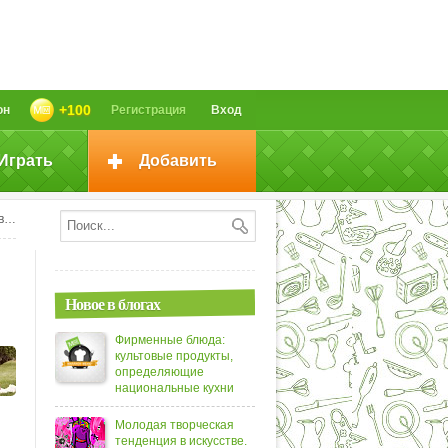
+100
он
Регистрация
Вход
Играть
Добавить
!
Новое в блогах
Фирменные блюда:
культовые продукты,
определяющие
национальные кухни
Молодая творческая
тенденция в искусстве.