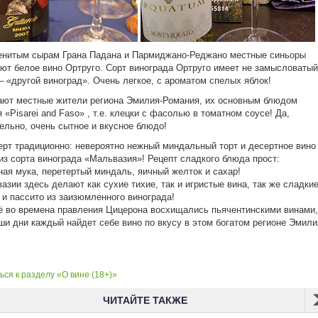
енитым сырам Грана Падана и Пармиджано-Реджано местные синьоры
ют белое вино Ортруго. Сорт винограда Ортруго имеет не замысловатый
– «другой виноград». Очень легкое, с ароматом спелых яблок!
ают местные жители региона Эмилия-Романия, их основным блюдом
 «Pisarei and Faso» , т.е. клецки с фасолью в томатном соусе! Да,
ельно, очень сытное и вкусное блюдо!
ерт традиционно: невероятно нежный миндальный торт и десертное вино
из сорта винограда «Мальвазия»! Рецепт сладкого блюда прост:
ая мука, перетертый миндаль, яичный желток и сахар!
азии здесь делают как сухие тихие, так и игристые вина, так же сладки
 и пассито из заизюмленного винограда!
 во времена правления Цицерона восхищались пьячентинскими винами,
аши дни каждый найдет себе вино по вкусу в этом богатом регионе Эмили
ся к разделу «О вине (18+)»
ЧИТАЙТЕ ТАКЖЕ