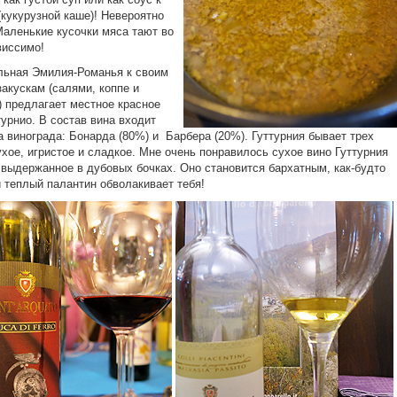
(кукурузной каше)! Невероятно
Маленькие кусочки мяса тают во
виссимо!
льная Эмилия-Романья к своим
акускам (салями, коппе и
) предлагает местное красное
турнио. В состав вина входит
а винограда: Бонарда (80%) и Барбера (20%). Гуттурния бывает трех
ухое, игристое и сладкое. Мне очень понравилось сухое вино Гуттурния
 выдержанное в дубовых бочках. Оно становится бархатным, как-будто
 теплый палантин обволакивает тебя!