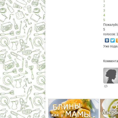
1
2
3
4
5
Пожалуйс
5
голосов: 
Уже поде
Коммента