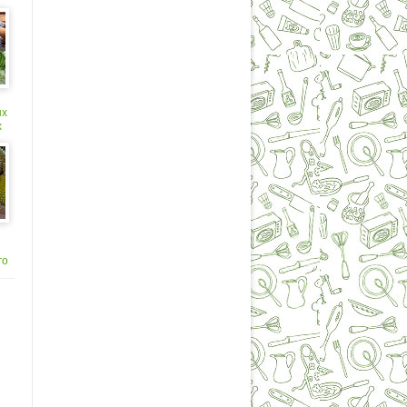
ых
х
го