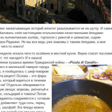
ких захватывающих историй аппетит разыгрывается не на шутку. И само
баловать себя настоящими итальянскими качественными блюдами:
 из пьячентинских колбас, тортелли с рикотой и шпинатом, сыром
но-Реджано. Но мы все ведь уже знакомы с такими блюдами, а мне
 чего-то нового!
неделю искала чего-то особенно в местной кухне. Верно гласит послови
т, тот находит!» И я нашла!
инное кушанье времен Гражданской войны – «
Picula di Cavallo
».
его в маленькой таверне города
, я пообщалась с шеф-поваром
ла рецепт! Основа – это фарш
ы, который вариться в течении
сов! Отдельно обжариваются
е овощи: морковь, репчатый и
к, сельдерей и томаты! Потом
едиенты соединяются с готовым
добавляют туда соль, перец,
, шалфей! Это блюдо можно
 как густой суп или как соус к