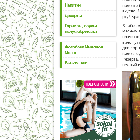
Напитки
поленте 
вкусно! 
Десерты
рту! Бра
Гарниры, соусы,
Хлебосо
полуфабрикаты
мясным з
панчетте
вино Гут
Фотобанк Миллион
два сорт
Меню
видов: с
Резерва,
Каталог книг
нежный и