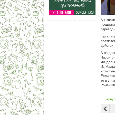
А к знам
предлага
перевод 
Как счит
являются
действит
А на дес
Пассито 
миндальн
Из Мальв
игристые
Если ещё
то и в н
Романия!
← Вернуть