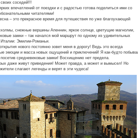
 своих соседей!!!
ярких впечатлений от поездки и с радостью готова поделиться ими со
юбознательными читателями!
есна – это прекрасное время для путешествия по уже благоухающей
холмы, снежные вершины Апеннин, яркое солнце, цветущие магнолии,
ковые замки – так начался мой маршрут по одному из удивительных
 Италии: Эмилии-Романьи.
открытия нового постоянно зовет меня в дорогу! Ведь это всегда
ые эмоции и масса новых ощущений и приключений! Я как-будто побыва
, посетив средневековые замки! Восхищению нет предела.
рых даже живут приведения! Может правда, а может и вымысел! Но
жители слагают легенды и верят в эти чудеса!