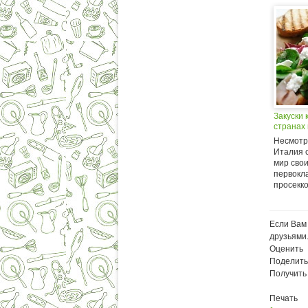
Закуски 
странах
Несмотря
Италия с
мир сво
первокл
просекко,
Если Вам 
друзьями
Оценить
Поделить
Получить
Печать