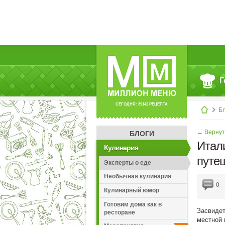
Г
СЕГОДНЯ: 39142 РЕЦЕПТА
Б
← Вернуть
БЛОГИ
Итали
Кулинария
путеш
Эксперты о еде
Необычная кулинария
0
Кулинарный юмор
Готовим дома как в
Засвидет
ресторане
местной 