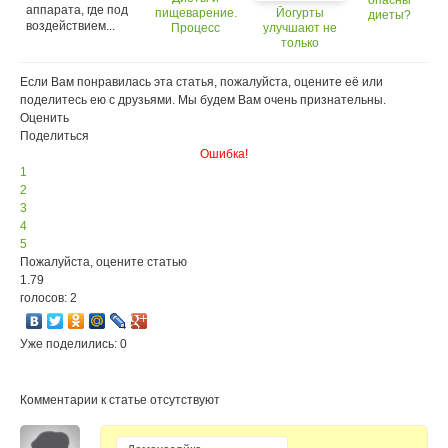
опасны
аппарата, где под
пищеварение.
Йогурты
диеты?
воздействием...
Процесс
улучшают не
переваривания
только
в тонком
пищеварение,
кишечнике
но и работу
Если Вам понравилась эта статья, пожалуйста, оцените её или
мозга
поделитесь ею с друзьями. Мы будем Вам очень признательны.
Оценить
Поделиться
Ошибка!
1
2
3
4
5
Пожалуйста, оцените статью
1.79
голосов: 2
Уже поделились: 0
Комментарии к статье отсутствуют