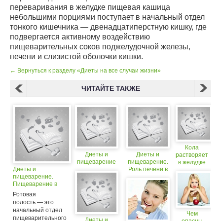
переваривания в желудке пищевая кашица
небольшими порциями поступает в начальный отдел
тонкого кишечника — двенадцатиперстную кишку, где
подвергается активному воздействию
пищеварительных соков поджелудочной железы,
печени и слизистой оболочки кишки.
← Вернуться к разделу «Диеты на все случаи жизни»
ЧИТАЙТЕ ТАКЖЕ
Кола
Диеты и
Диеты и
растворяет
пищеварение
пищеварение.
в желудке
Диеты и
Роль печени в
инородные
пищеварение.
процессе
тела
Пищеварение в
пищеварения.
ротовой полости.
Ротовая
полость — это
начальный отдел
Чем
пищеварительного
Диеты и