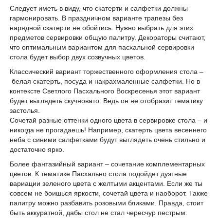
Следует иметь в виду, что скатерти и салфетки должны
гармонировать. В праздничном варианте трапезы без
нарядной скатерти не обойтись. Нужно выбрать для этих
предметов сервировки общую палитру. Декораторы считают,
что оптимальным вариантом для пасхальной сервировки
стола будет выбор двух созвучных цветов.
Классический вариант торжественного оформления стола –
белая скатерть, посуда и накрахмаленные салфетки. Но в
контексте Светлого Пасхального Воскресенья этот вариант
будет выглядеть скучновато. Ведь он не отобразит тематику
застолья.
Сочетай разные оттенки одного цвета в сервировке стола – и
никогда не прогадаешь! Например, скатерть цвета весеннего
неба с синими салфетками будут выглядеть очень стильно и
достаточно ярко.
Более фантазийный вариант – сочетание комплементарных
цветов. К тематике Пасхально стола подойдет дуэтные
вариации зеленого цвета с желтыми акцентами. Если же ты
совсем не боишься яркости, сочетай цвета и наоборот. Также
палитру можно разбавить розовыми бликами. Правда, стоит
быть аккуратной, дабы стол не стал чересчур пестрым.