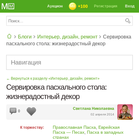
+100
Аукцион
Регистрация
Вход
Блоги
Интерьер, дизайн, ремонт
Сервировка
пасхального стола: жизнерадостный декор
СЕГОДНЯ: 39142 РЕЦЕПТА
Навигация
← Вернуться к разделу «Интерьер, дизайн, ремонт»
Сервировка пасхального стола:
жизнерадостный декор
Светлана Николаевна
0
02 апреля 2014
Православная Пасха
,
Еврейская
К торжеству:
Пасха — Песах
,
Пасха в западных
странах