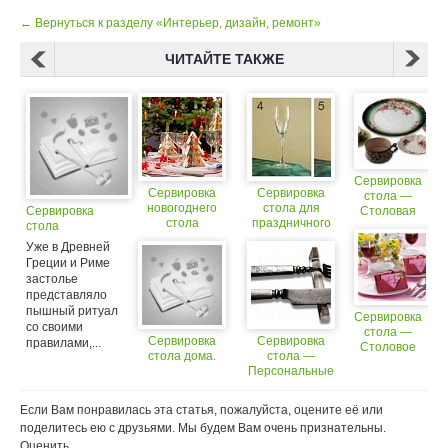
← Вернуться к разделу «Интерьер, дизайн, ремонт»
ЧИТАЙТЕ ТАКЖЕ
Сервировка
Сервировка
Сервировка
стола —
новогоднего
стола для
Сервировка
Столовая
стола
праздничного
стола
посуда
ужина
Уже в Древней
Греции и Риме
застолье
представляло
пышный ритуал
Сервировка
со своими
стола —
Сервировка
Сервировка
правилами,...
Столовое
стола дома.
стола —
белье
Персональные
приборы
Если Вам понравилась эта статья, пожалуйста, оцените её или
поделитесь ею с друзьями. Мы будем Вам очень признательны.
Оценить