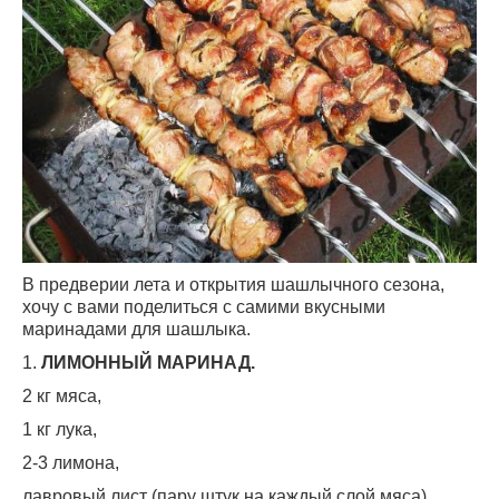
В предверии лета и открытия шашлычного сезона,
хочу с вами поделиться с самими вкусными
маринадами для шашлыка.
1.
ЛИМОННЫЙ МАРИН
АД.
2 кг мяса,
1 кг лука,
2-3 лимона,
лавровый лист (пару штук на каждый слой мяса),