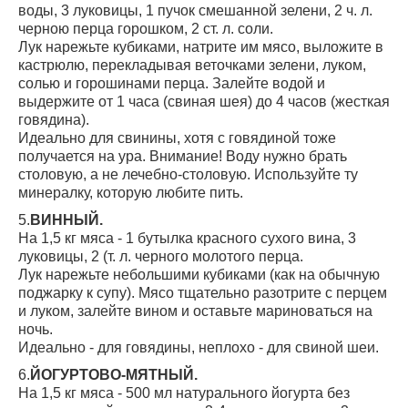
воды, 3 луковицы, 1 пучок смешанной зелени, 2 ч. л.
черною перца горошком, 2 ст. л. соли.
Лук нарежьте кубиками, натрите им мясо, выложите в
кастрюлю, перекладывая веточками зелени, луком,
солью и горошинами перца. Залейте водой и
выдержите от 1 часа (свиная шея) до 4 часов (жесткая
говядина).
Идеально для свинины, хотя с говядиной тоже
получается на ура. Внимание! Воду нужно брать
столовую, а не лечебно-столовую. Используйте ту
минералку, которую любите пить.
5.
ВИННЫЙ.
На 1,5 кг мяса - 1 бутылка красного сухого вина, 3
луковицы, 2 (т. л. черного молотого перца.
Лук нарежьте небольшими кубиками (как на обычную
поджарку к супу). Мясо тщательно разотрите с перцем
и луком, залейте вином и оставьте мариноваться на
ночь.
Идеально - для говядины, неплохо - для свиной шеи.
6.
ЙОГУРТОВО-МЯТНЫЙ.
На 1,5 кг мяса - 500 мл натурального йогурта без