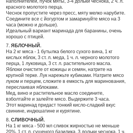
наполнителей, пучок мяты, 3-4 дольки чеснока, 2 ч. л.
красного молотого перца.
Чеснок пропустите через пресс, мяту мелко нарубите.
Соедините все с йогуртом и замаринуйте мясо на 3
часа (можно и дольше).
Идеальный вариант маринада для баранины, очень
хорошо с птицей.
7.
ЯБЛОЧНЫЙ.
На 2 кг мяса - 1 бутылка белого сухого вина, 1 кг
кислых яблок, 3 ст. л. меда, 1 ч. л. черного молотого
перца, 1 луковица, 3 ст. л. растительного масла.
Яблоки очистите от кожицы и семян, натрите на
крупной терке. Лук нарежьте кубиками. Натрите мясо
луком и перцем, сложите в емкость для маринования,
переслаивая яблоками.
Мед, вино и растительное масло соедините,
взболтайте и залейте мясо. Выдержите 3 часа.
Этот маринад придаст тонкий кисло-сладкий вкус
свинине, индюшатине и курятине.
8.
СЛИВОЧНЫЙ.
На 1 кг мяса - 500 мл сливок жирностью не меньше
20%, 1 ст. л. сушеного базилика, 3 дольки чеснока, 1 ч.