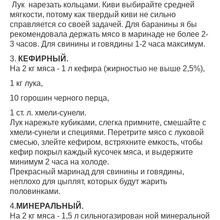
Лук нарезать кольцами. Киви выбирайте средней
мягкости, потому как твердый киви не сильно
справляется со своей задачей. Для баранины я бы
рекомендовала держать мясо в маринаде не более 2-
3 часов. Для свинины и говядины 1-2 часа максимум.
3.
КЕФИРНЫЙ.
На 2 кг мяса - 1 л кефира (жирностыо не выше 2,5%),
1 кг лука,
10 горошин черного перца,
1 ст. л. хмели-сунели.
Лук нарежьте кубиками, слегка примните, смешайте с
хмели-сунели и специями. Перетрите мясо с луковой
смесью, злейте кефиром, встряхните емкость, чтобы
кефир покрыл каждый кусочек мяса, и выдержите
минимум 2 часа на холоде.
Прекрасный маринад для свинины и говядины,
неплохо для цыплят, которых будут жарить
половинками.
4.
МИНЕРАЛЬНЫЙ.
На 2 кг мяса - 1,5 л сильногазирован ной минеральной