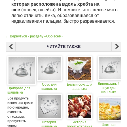
которая расположена вдоль хребта на
шее
(ошеек, ошейка). И помните, что свежее мясо
легко отличить: ямка, образовавшаяся от
надавливания пальцем, быстро разравнивается.
← Вернуться к разделу «Обо всем»
ЧИТАЙТЕ ТАКЖЕ
Виноградный
Соус для
Белый соус для
соус для
Приправа для
шашлыка
шашлыка
шашлыка
шашлыка
Все продукты
испечь на гриле
по-очередно,
очистить
от кожуры,
пропустить
История
История
Цветная
через
шашлыка
происхождения