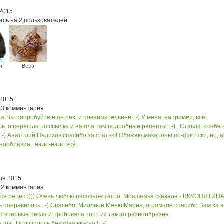
 2015
ась на 2 пользователей
я
Вера
кая
 2015
 3 комментария
 а Вы попробуйте еще раз..и повнимательнее. :-) У меня, например, всё
ь..я перешла по ссылке и нашла там подробные рецепты. :-)...
Ставлю к себе 
-) Анатолий Палихов спасибо за статью! Обожаю макароны по-флотски, но, а
нообразие...надо-надо всё...
ля 2015
 2 комментария
ся рецепт))) Очень люблю песочное тесто. Моя семья сказала - ВКУСНЯТИНА!
 понравилось. :-) Спасибо, Миллион Меню!
Мария, огромное спасибо Вам за э
 Я впервые пекла и пробовала торт из такого разнообразия
тов...Получилось безумно вкусно!!! :-)