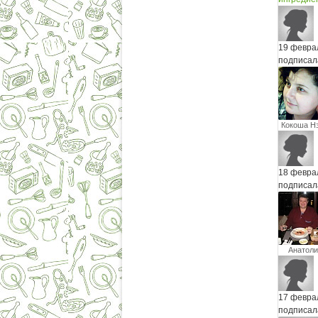
19 февра
подписал
Кокоша Н
18 февра
подписал
Анатоли
Палихо
17 февра
подписал