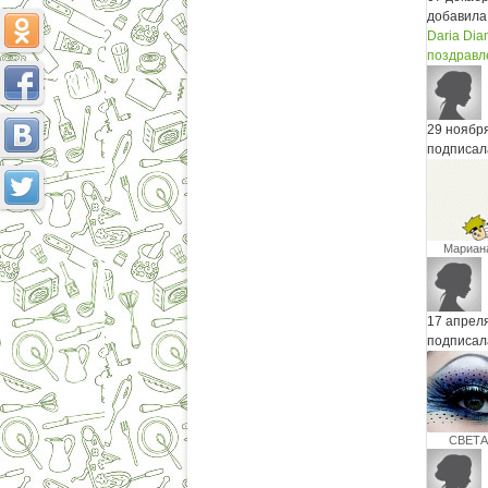
добавила
Daria Di
поздравле
29 ноябр
подписал
Мариан
Оганнис
17 апрел
подписал
СВЕТА