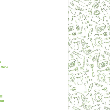
в
 здесь
!!
тот