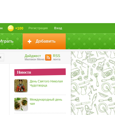
+100
он
Регистрация
Вход
Играть
Добавить
Дайджест
RSS
к
Миллион Меню
лента
Новости
День Святого Николая
Чудотворца
Международный день
чая