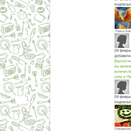
подписал
Раиса Бак
09 февра
добавила
Вкуснятин
бы включ
количеств
себе в "Л
09 февра
подписал
Поварешк