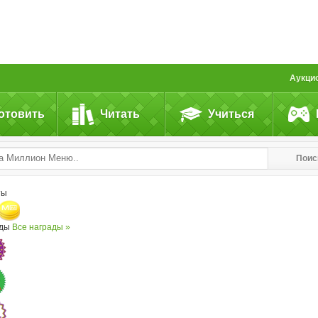
Аукци
отовить
Читать
Учиться
Поис
ты
ады
Все награды »