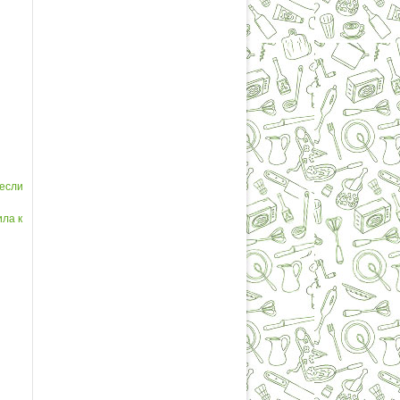
 если
ила к