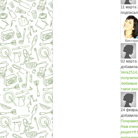
11 марта
подписал
Виктори
Рахубовс
02 марта
добавила
Vera2514,
получилос
любимые :
такое раз
24 февра
добавила
Понравил
Нам очень
рецепт!!!
ингредиен