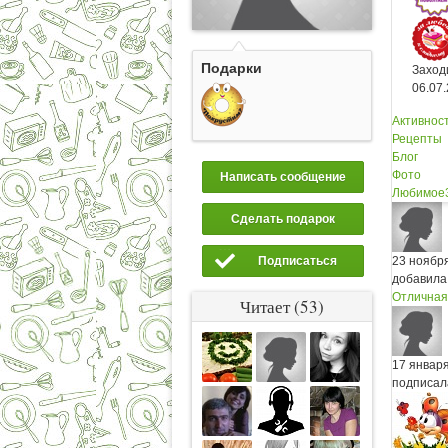
Подарки
Заход
06.07
Активнос
Рецепты
Блог
Фото
Написать сообщение
Любимое
Сделать подарок
Подписаться
23 ноябр
добавила
Отличная
Читает (53)
17 январ
подписал