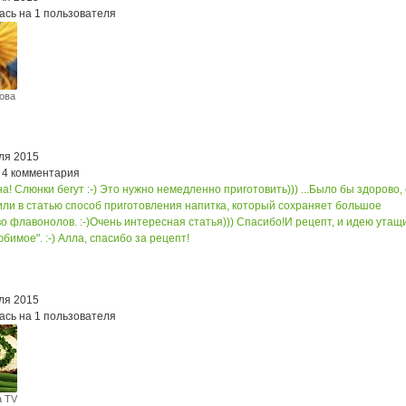
ась на 1 пользователя
ова
ля 2015
 4 комментария
а! Слюнки бегут :-) Это нужно немедленно приготовить))) ...
Было бы здорово,
или в статью способ приготовления напитка, который сохраняет большое
о флавонолов. :-)
Очень интересная статья))) Спасибо!
И рецепт, и идею утащ
юбимое". :-) Алла, спасибо за рецепт!
ля 2015
ась на 1 пользователя
а TV