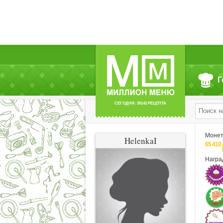
Г
СЕГОДНЯ: 39142 РЕЦЕПТА
Моне
HelenkaI
65 410
Нагр