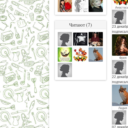
Анастас
Читают (7)
23 декаб
подписал
Фрея
22 декаб
подписал
Лидия
Комарди
07 декаб