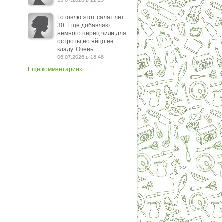
13.07.2026 в 22:23
Готовлю этот салат лет
30. Ещё добавляю
немного перец чили,для
остроты,но яйцо не
кладу. Очень...
06.07.2026 в 18:48
Еще комментарии»