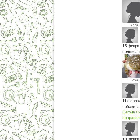
Алла
15 февра
подписал
Лёха
11 февра
добавила
Сегодня н
понравила
10 февра