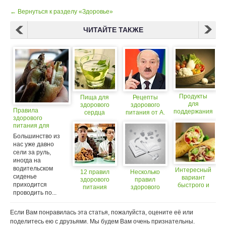
← Вернуться к разделу «Здоровье»
ЧИТАЙТЕ ТАКЖЕ
Продукты
Пища для
Рецепты
для
здорового
здорового
Правила
поддержания
сердца
питания от А.
здорового
здорового
Лукашенко
питания для
уровня
автомобилистов
холестерина
Большинство из
нас уже давно
сели за руль,
иногда на
водительском
Интересный
12 правил
Несколько
сиденье
вариант
здорового
правил
приходится
быстрого и
питания
здорового
проводить по...
здорового
питания
перекуса
Если Вам понравилась эта статья, пожалуйста, оцените её или
поделитесь ею с друзьями. Мы будем Вам очень признательны.