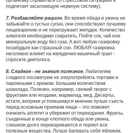
организму справиться со стрессовой ситуацией и
подпитает засыпающую нервную систему).
7. Разбавляйте рацион.
Во время обеда и ужина не
забывайте о густых супах, они способствуют лучшему
пищеварению и не перегружают желудок. Количество
алкоголя необходимо сократить. Пейте сок, чай или
минеральную воду без газа. А вот любую газировку
позабудьте как страшный сон. ЛЮБАЯ газировка
негативно влияет на желудочно-кишечный тракт -
спросите диетолога.
8. Сладкое - не значит полезное.
Любителям
сладкого посоветуем не злоупотреблять тортами и
пирожными с кремом, большим количеством
шоколада. Полезен, например, свежий творог с
фруктами или ягодами, мармелад, мед. Десерты,
кстати, вопреки устоявшемуся мнению лучше съесть
перед основным приемом пищи – это поможет
понизить аппетит и убережет от переедания. Фрукты,
съеденные в конце плотного обеда или ужина,
слишком долго перевариваются и теряют все
полезные вещества. Лучше баловать себя яблоком,