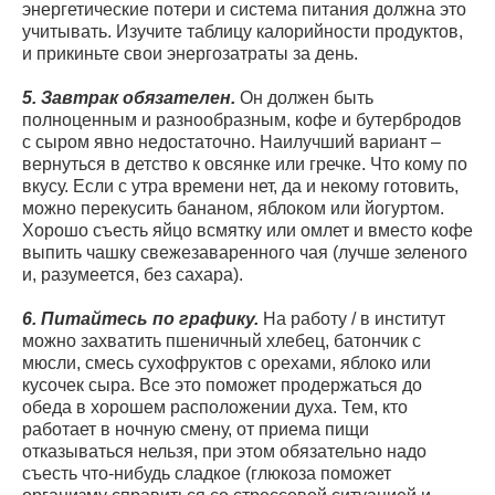
энергетические потери и система питания должна это
учитывать. Изучите таблицу калорийности продуктов,
и прикиньте свои энергозатраты за день.
5. Завтрак обязателен.
Он должен быть
полноценным и разнообразным, кофе и бутербродов
с сыром явно недостаточно. Наилучший вариант –
вернуться в детство к овсянке или гречке. Что кому по
вкусу. Если с утра времени нет, да и некому готовить,
можно перекусить бананом, яблоком или йогуртом.
Хорошо съесть яйцо всмятку или омлет и вместо кофе
выпить чашку свежезаваренного чая (лучше зеленого
и, разумеется, без сахара).
6. Питайтесь по графику.
На работу / в институт
можно захватить пшеничный хлебец, батончик с
мюсли, смесь сухофруктов с орехами, яблоко или
кусочек сыра. Все это поможет продержаться до
обеда в хорошем расположении духа. Тем, кто
работает в ночную смену, от приема пищи
отказываться нельзя, при этом обязательно надо
съесть что-нибудь сладкое (глюкоза поможет