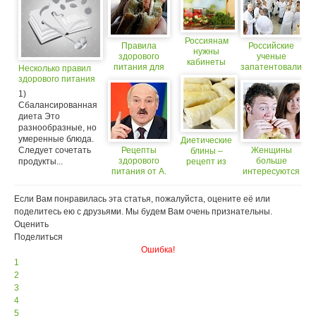
Россиянам
Правила
Российские
нужны
здорового
ученые
кабинеты
питания для
запатентовали
Несколько правил
здорового
автомобилистов
продукты
здорового питания
питания.
здорового
1)
питания
Сбалансированная
диета Это
разнообразные, но
умеренные блюда.
Диетические
Следует сочетать
Рецепты
Женщины
блины –
здорового
больше
продукты...
рецепт из
питания от А.
интересуются
коллекции
Лукашенко
вопросами
здорового
здорового
питания!
Если Вам понравилась эта статья, пожалуйста, оцените её или
питания
поделитесь ею с друзьями. Мы будем Вам очень признательны.
Оценить
Поделиться
Ошибка!
1
2
3
4
5