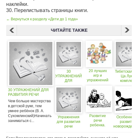
наклейки.
30. Перелистывать страницы книги.
← Вернуться к разделу «Дети до 1 года»
ЧИТАЙТЕ ТАКЖЕ
20 лучших
30
Тибетская йо
игр и
УПРАЖНЕНИЙ
Ца Лунг:
упражнений
ДЛЯ
комплекс
для развития
РАЗВИТИЯ
упражнени
координации,
30 УПРАЖНЕНИЙ ДЛЯ
РЕЧИ
силы и
РАЗВИТИЯ РЕЧИ
ловкости у
Чем больше мастерства
малыша.
в детской руке, тем
умнее ребёнок (В. А.
Сухомлинский)Начинать
Развитие
Упражнения
Особенност
речи
заниматься с...
для развития
развития
ребенка.
речи
новорожденн
дошкольников