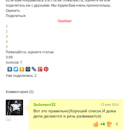
Если Вам понравилась эта статья, пожалуйста, оцените её или
поделитесь ею с друзьями. Мы будем Вам очень признательны.
Оценить
Поделиться
Ошибка!
1
2
3
4
5
Пожалуйста, оцените статью
3.69
голосов: 7
Уже поделились: 2
Комментарии (2):
Solomon32
23 мая 2014
Вот это правильно)Хороший список.И дома
дела делаются и речь развивается)
+4
0