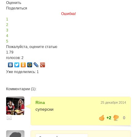
Оценить
Поделиться
Ошибка!
1
2
3
4
5
Пожалуйста, оцените статью
1.79
голосов: 2
Уже поделились: 1
Комментарии (1):
Rina
25 декабря 2014
суперски
+2
0