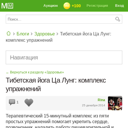
+100
Аукцион
Регистрация
Вход
Блоги
Здоровье
Тибетская йога Ца Лунг:
комплекс упражнений
СЕГОДНЯ: 39142 РЕЦЕПТА
Навигация
← Вернуться к разделу «Здоровье»
Тибетская йога Ца Лунг: комплекс
упражнений
Rina
1
25 декабря 2014
Терапевтический 15-минутный комплекс из пяти
простых упражнений помогает укрепить сердце,
позвоночник, наладить работу пищеварительной и