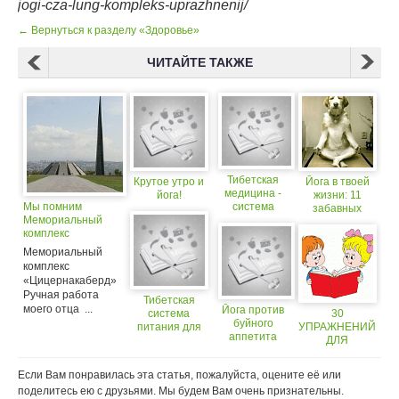
jogi-cza-lung-kompleks-uprazhnenij/
← Вернуться к разделу «Здоровье»
ЧИТАЙТЕ ТАКЖЕ
Тибетская
Крутое утро и
Йога в твоей
медицина -
йога!
жизни: 11
Мы помним
система
забавных
Мемориальный
целостного
фактов
комплекс
исцеления
«Цицернакаберд»
организма.
Мемориальный
комплекс
«Цицернакаберд»
Ручная работа
Тибетская
моего отца ...
Йога против
система
30
буйного
питания для
УПРАЖНЕНИЙ
аппетита
хорошего
ДЛЯ
самочувствия
РАЗВИТИЯ
РЕЧИ.
Если Вам понравилась эта статья, пожалуйста, оцените её или
поделитесь ею с друзьями. Мы будем Вам очень признательны.