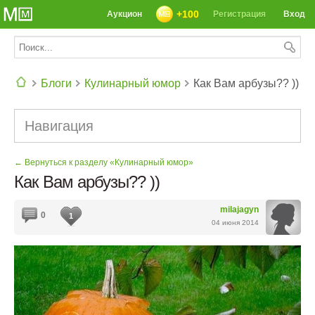
+100
Аукцион
Регистрация
Вход
Блоги
Кулинарный юмор
Как Вам арбузы?? ))
СЕГОДНЯ: 39142 РЕЦЕПТА
Навигация
← Вернуться к разделу «Кулинарный юмор»
Как Вам арбузы?? ))
milajagyn
0
1
04 июня 2014