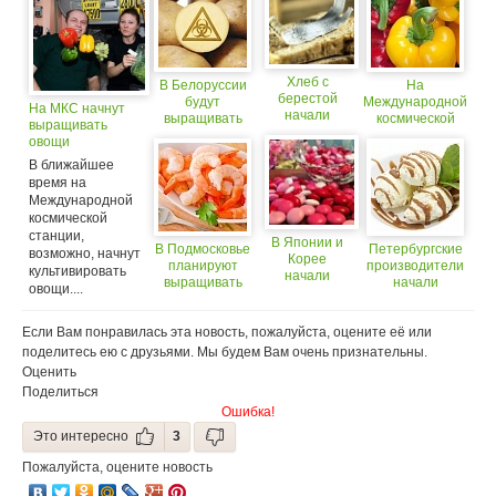
Хлеб с
В Белоруссии
На
берестой
будут
Международной
На МКС начнут
начали
выращивать
космической
выращивать
выпекать в
гмо-картофель
станции будут
овощи
Барнауле
выращивать
В ближайшее
перец
время на
Международной
космической
станции,
В Японии и
В Подмосковье
Петербургские
возможно, начнут
Корее
планируют
производители
культивировать
начали
выращивать
начали
овощи....
продавать
раков и
поставлять
розовый
креветок
мороженое в
шоколад
Если Вам понравилась эта новость, пожалуйста, оцените её или
Китай
поделитесь ею с друзьями. Мы будем Вам очень признательны.
Оценить
Поделиться
Ошибка!
Это интересно
3
Пожалуйста, оцените новость