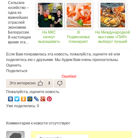
космической
арбузы
профессиональных
гмо-
Сельское
еде
кулинаров
картофель
хозяйство –
одна из
важнейших
отраслей
экономики
Белоруссии.
На МКС
В
На Международной
начнут
Подмосковье
выставке «ПИР»
В настоящее
выращивать
планируют
выберут лучший
время эта...
овощи
выращивать
российский хлеб
раков и
Если Вам понравилась эта новость, пожалуйста, оцените её или
креветок
поделитесь ею с друзьями. Мы будем Вам очень признательны.
Оценить
Поделиться
Ошибка!
Это интересно
3
Пожалуйста, оцените новость
Уже поделились: 0
Комментарии к новости отсутствуют