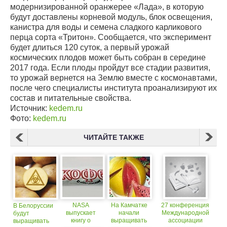
модернизированной оранжерее «Лада», в которую
будут доставлены корневой модуль, блок освещения,
канистра для воды и семена сладкого карликового
перца сорта «Тритон». Сообщается, что эксперимент
будет длиться 120 суток, а первый урожай
космических плодов может быть собран в середине
2017 года. Если плоды пройдут все стадии развития,
то урожай вернется на Землю вместе с космонавтами,
после чего специалисты института проанализируют их
состав и питательные свойства.
Источник:
kedem.ru
Фото:
kedem.ru
ЧИТАЙТЕ ТАКЖЕ
NASA
На Камчатке
27 конференция
В Белоруссии
выпускает
начали
Международной
будут
книгу о
выращивать
ассоциации
выращивать