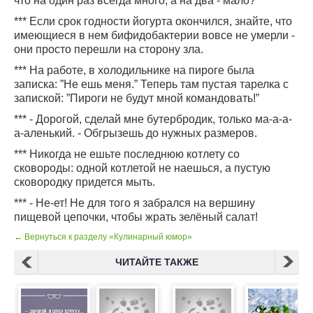
что на один раз всегда много, а на два - мало?
*** Если срок годности йогурта окончился, знайте, что
имеющиеся в нем бифидобактерии вовсе не умерли -
они просто перешли на сторону зла.
*** На работе, в холодильнике на пироге была
записка: ”Не ешь меня.” Теперь там пустая тарелка с
запиской: ”Пироги не будут мной командовать!”
*** - Дорогой, сделай мне бутербродик, только ма-а-а-
а-аленький. - Обгрызешь до нужных размеров.
*** Никогда не ешьте последнюю котлету со
сковороды: одной котлетой не наешься, а пустую
сковородку придется мыть.
*** - Не-ет! Не для того я забрался на вершину
пищевой цепочки, чтобы жрать зелёный салат!
← Вернуться к разделу «Кулинарный юмор»
ЧИТАЙТЕ ТАКЖЕ