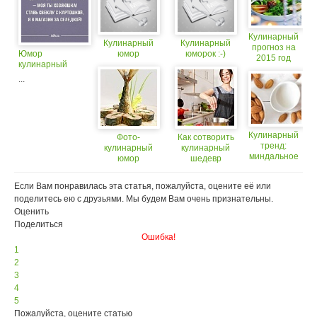
Кулинарный
Кулинарный
Кулинарный
прогноз на
Юмор
юмор
юморок :-)
2015 год
кулинарный
...
Кулинарный
Фото-
Как сотворить
тренд:
кулинарный
кулинарный
миндальное
юмор
шедевр
молоко
Если Вам понравилась эта статья, пожалуйста, оцените её или
поделитесь ею с друзьями. Мы будем Вам очень признательны.
Оценить
Поделиться
Ошибка!
1
2
3
4
5
Пожалуйста, оцените статью