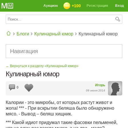
+100
Аукцион
Регистрация
Вход
Блоги
Кулинарный юмор
Кулинарный юмор
СЕГОДНЯ: 39142 РЕЦЕПТА
Навигация
← Вернуться к разделу «Кулинарный юмор»
Кулинарный юмор
Игорь
0
09 июня 2014
Калории - это микробы, от которых растут живот и
жопа! *** - При вскрытии беляша было обнаружено
мясо. - Вывод – беляш хищник.
*** Какой идиот придумал такие фасовки пельменей,