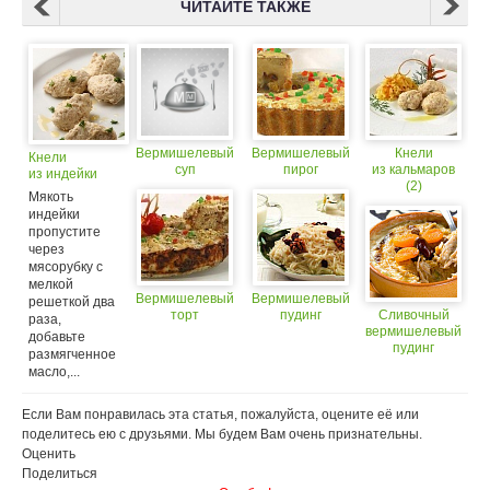
ЧИТАЙТЕ ТАКЖЕ
Вермишелевый
Вермишелевый
Кнели
Кнели
суп
пирог
из кальмаров
из индейки
(2)
Мякоть
индейки
пропустите
через
мясорубку с
мелкой
Вермишелевый
Вермишелевый
решеткой два
торт
пудинг
Сливочный
раза,
вермишелевый
добавьте
пудинг
размягченное
с орехами
масло,...
Если Вам понравилась эта статья, пожалуйста, оцените её или
поделитесь ею с друзьями. Мы будем Вам очень признательны.
Оценить
Поделиться