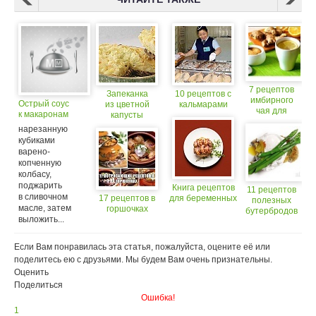
7 рецептов
Запеканка
10 рецептов с
имбирного
Острый соус
из цветной
кальмарами
чая для
к макаронам
капусты
похудения
с макаронам
нарезанную
кубиками
варено-
копченную
колбасу,
поджарить
Книга рецептов
11 рецептов
в сливочном
17 рецептов в
для беременных
полезных
масле, затем
горшочках
бутербродов
выложить...
Если Вам понравилась эта статья, пожалуйста, оцените её или
поделитесь ею с друзьями. Мы будем Вам очень признательны.
Оценить
Поделиться
Ошибка!
1