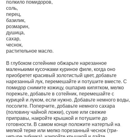
полкило помидоров,
соль,
перец,
базилик,
розмарин,
душица,
сахар,
чеснок,
растительное масло.
В глубоком сотейнике обжарьте нарезанное
маленькими кусочками куриное филе, когда оно
приобретет красивый золотистый цвет, добавьте
нарезанный лук, перемешайте и потушите вместе. С
помидор снимите кожицу, ошпарив кипятком, мелко
порежьте, добавьте в сотейник, перемешайте с
курицей и луком, если нужно. Добавьте немного воды,
посолите. Поперчите, добавьте немного сахара
(половину чайной ложки), сухие или свежие
приправы, накройте крышкой и потушите до
готовности. В самом конце положите натертый на
мелкой терке или мелко порезанный чеснок (три-
четыре зубчика), накройте крышкой и дайте