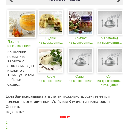
Пудинг
Компот
Мармелад
Десерт
из крыжовника
из крыжовника
из крыжовника
из крыжовника
Крыжовник
разомните,
залейте 2
стаканами воды
и варите 5-
10 минут. Затем
Крем
Салат
Суп
добавьте
из крыжовника
из крыжовника
из крыжовника
сахар,...
с грецкими
орехами
Если Вам понравилась эта статья, пожалуйста, оцените её или
поделитесь ею с друзьями. Мы будем Вам очень признательны.
Оценить
Поделиться
Ошибка!
1
2