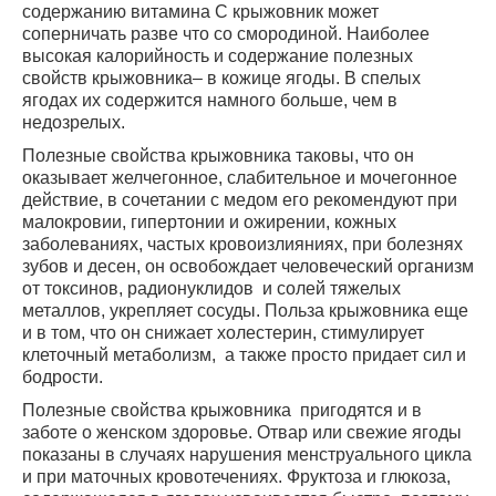
содержанию витамина С крыжовник может
соперничать разве что со смородиной. Наиболее
высокая калорийность и содержание полезных
свойств крыжовника– в кожице ягоды. В спелых
ягодах их содержится намного больше, чем в
недозрелых.
Полезные свойства крыжовника таковы, что он
оказывает желчегонное, слабительное и мочегонное
действие, в сочетании с медом его рекомендуют при
малокровии, гипертонии и ожирении, кожных
заболеваниях, частых кровоизлияниях, при болезнях
зубов и десен, он освобождает человеческий организм
от токсинов, радионуклидов и солей тяжелых
металлов, укрепляет сосуды. Польза крыжовника еще
и в том, что он снижает холестерин, стимулирует
клеточный метаболизм, а также просто придает сил и
бодрости.
Полезные свойства крыжовника пригодятся и в
заботе о женском здоровье. Отвар или свежие ягоды
показаны в случаях нарушения менструального цикла
и при маточных кровотечениях.
Фруктоза и глюкоза,