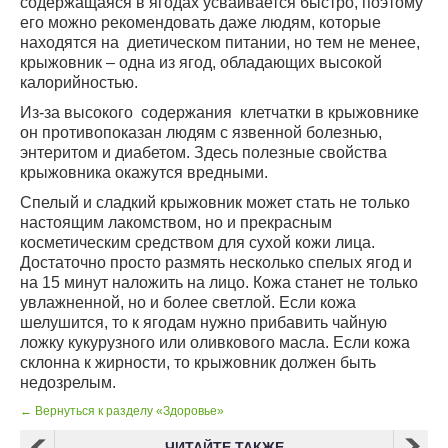
содержащаяся в ягодах усваивается быстро, поэтому
его можно рекомендовать даже людям, которые
находятся на диетическом питании, но тем не менее,
крыжовник – одна из ягод, обладающих высокой
калорийностью.
Из-за высокого содержания клетчатки в крыжовнике
он противопоказан людям с язвенной болезнью,
энтеритом и диабетом. Здесь полезные свойства
крыжовника окажутся вредными.
Спелый и сладкий крыжовник может стать не только
настоящим лакомством, но и прекрасным
косметическим средством для сухой кожи лица.
Достаточно просто размять несколько спелых ягод и
на 15 минут наложить на лицо. Кожа станет не только
увлажненной, но и более светлой. Если кожа
шелушится, то к ягодам нужно прибавить чайную
ложку кукурузного или оливкового масла. Если кожа
склонна к жирности, то крыжовник должен быть
недозрелым.
← Вернуться к разделу «Здоровье»
ЧИТАЙТЕ ТАКЖЕ