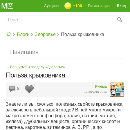
+100
Аукцион
Регистрация
Вход
Блоги
Здоровье
Польза крыжовника
СЕГОДНЯ: 39142 РЕЦЕПТА
Навигация
← Вернуться к разделу «Здоровье»
Польза крыжовника
Римма
0
12 августа 2014
Знаете ли вы, сколько полезных свойств крыжовника
заключено в небольшой ягоде? В ней много микро- и
макроэлементов( фосфора, калия, натрия, магния,
железа) , дубильных веществ, органических кислот и
пектина, каротина, витаминов А, В, PP , а по