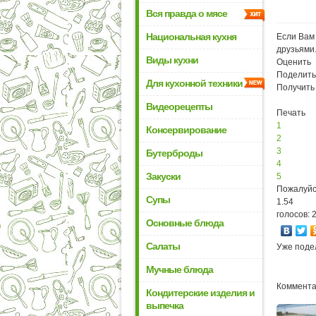
Вся правда о мясе
Национальная кухня
Если Вам 
друзьями
Виды кухни
Оценить
Поделить
Для кухонной техники
Получить
Видеорецепты
Печать
1
Консервирование
2
3
Бутерброды
4
Закуски
5
Пожалуйс
Супы
1.54
голосов: 
Основные блюда
Салаты
Уже поде
Мучные блюда
Комментар
Кондитерские изделия и
выпечка