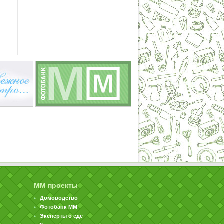
ММ проекты
Домоводство
Фотобанк ММ
Эксперты о еде