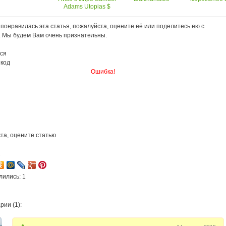
Adams Utopias $
мире
150
понравилась эта статья, пожалуйста, оцените её или поделитесь ею с
. Мы будем Вам очень признательны.
ся
 код
Ошибка!
та, оцените статью
2
лились: 1
ии (1):