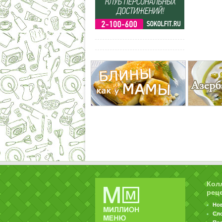
Кол
рец
Но
Сл