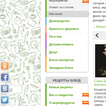
Мероприятия
сегодня 
Этикет за столом
мяса, ве
желая от
Обо всем
филе при
доходят 
Домоводство
← Вернут
Красота и здоровье
Он и она
Детская комната
Досуг
Блоги экспертов
Звездные блоги
РЕЦЕПТЫ БЛЮД
Самое д
мороже
Новые рецепты
Кондите
«Serendi
Все о сладостях
(США) п
рекорд, 
О морепродуктах
самое...