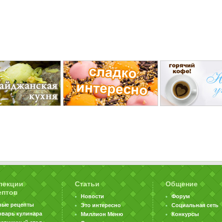
лекции
Статьи
Общение
ептов
Новости
Форум
вые рецепты
Это интересно
Социальная сеть
оварь кулинара
Миллион Меню
Конкурсы