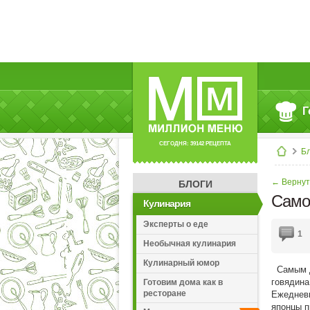
Г
СЕГОДНЯ: 39142 РЕЦЕПТА
Б
← Вернут
БЛОГИ
Само
Кулинария
Эксперты о еде
1
Необычная кулинария
Кулинарный юмор
Самым д
говядина
Готовим дома как в
ресторане
Ежедневн
японцы п