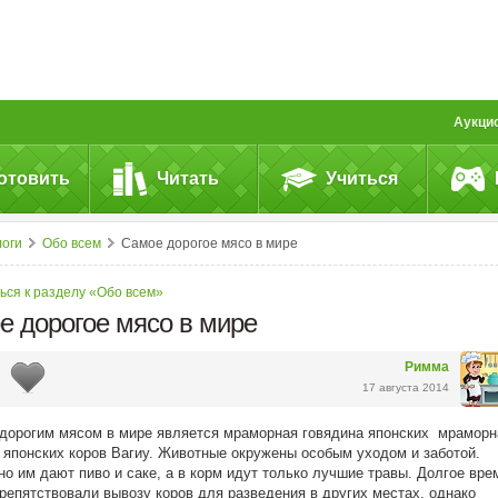
Аукци
отовить
Читать
Учиться
логи
Обо всем
Самое дорогое мясо в мире
ься к разделу «Обо всем»
е дорогое мясо в мире
Римма
17 августа 2014
орогим мясом в мире является мраморная говядина японских мраморн
 японских коров Вагиу. Животные окружены особым уходом и заботой.
о им дают пиво и саке, а в корм идут только лучшие травы. Долгое вре
репятствовали вывозу коров для разведения в других местах, однако