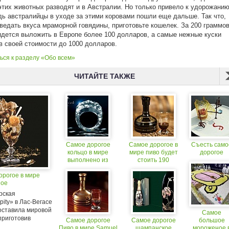
этих животных разводят и в Австралии. Но только привело к удорожани
дь австралийцы в уходе за этими коровами пошли еще дальше. Так что,
ведать вкуса мраморной говядины, приготовьте кошелек. За 200 граммо
дется выложить в Европе более 100 долларов, а самые нежные куски
в своей стоимости до 1000 долларов.
ься к разделу «Обо всем»
ЧИТАЙТЕ ТАКЖЕ
Самое дорогое
Самое дорогое в
Съесть само
кольцо в мире
мире пиво будет
дорогое
выполнено из
стоить 190
цельного алмаза. $
долларов за
орогое в мире
70.000.000
бутылку
ное
рская
pity» в Лас-Вегасе
оставила мировой
Самое
приготовив
Самое дорогое
Самое дорогое
большое
Пиво в мире Samuel
шампанское
мороженое 