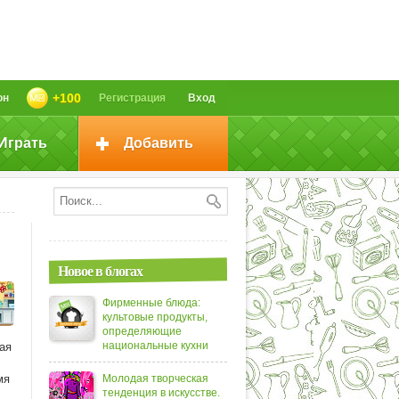
+100
он
Регистрация
Вход
Играть
Добавить
Новое в блогах
Фирменные блюда:
культовые продукты,
определяющие
национальные кухни
ая
мя
Молодая творческая
тенденция в искусстве.