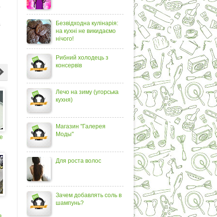
ю
Безвідходна кулінарія:
в
на кухні не викидаємо
нічого!
Рибний холодець з
консервів
Лечо на зиму (угорська
кухня)
Магазин "Галерея
Моды"
е
Для роста волос
Зачем добавлять соль в
шампунь?
в