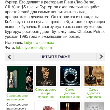
бургер. Его делают в ресторане Fleur (Лас-Вегас,
США) за $5 тысяч. Бургер, за океаном считающийся
простой едой для самых непритязательных,
превратили в деликатес. Он готовится из говядины
Кобэ, фуа-гра и соуса из трюфелей, а также хрустящих
пышных булочек. В «нагрузку» к заказанному «сверх-
бургеру» ресторан дарит бутылку вина Chateau Petrus
урожая 1995 года и эксклюзивный бокал.
Источник:
ladynews.com.ua
Фото:
lubimye-recepty.com
ЧИТАЙТЕ ТАКЖЕ
Самое дорогое
Самое
Самое
в мире
дорогое
дорогое в
Самое дорогое
мороженое
кольцо в мире
мире пиво
шампанское
выполнено из
будет стоить
цельного
190 долларов
Самое дорогое
алмаза. $
за бутылку
шампанское в