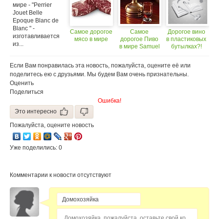
70.000.000
мире - "Perrier
Jouet Belle
Epoque Blanc de
Blanc " -
Самое дорогое
Самое
Дорогое вино
изготавливается
мясо в мире
дорогое Пиво
в пластиковых
из...
в мире Samuel
бутылках?!
Adams Utopias
$ 150
Если Вам понравилась эта новость, пожалуйста, оцените её или
поделитесь ею с друзьями. Мы будем Вам очень признательны.
Оценить
Поделиться
Ошибка!
Это интересно
Пожалуйста, оцените новость
Уже поделились: 0
Комментарии к новости отсутствуют
Домохозяйка, пожалуйста, оставьте свой комментарий...