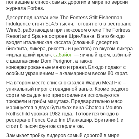
попавшие в список самых дорогих в мире по версии
журнала Forbes.
Десерт под названием The Fortress Stilt Fisherman
Indulgence стоит $14,5 тысяч. Готовят его в ресторане
Wine3, работающем при люксовом отеле The Fortress
Resort and Spa на острове Шри-Ланка. В это блюдо
входят итальянская кассата (сложный десерт из
бисквита, ликера, рикотты и цукатов) со вкусом ликера
«ирландский крем»,
сабайон
— яичный крем, взбитый
с шампанским Dom Perignon, а также
консервированные манго и гранат. Блюдо подают с
особым украшением – аквамарином весом 80 карат.
На втором месте списка оказался Wagyu Meat Pie –
уникальный пирог с говядиной вагью. Кроме редкого
сорта мяса для его приготовления используются
трюфели и грибы мацутакэ. Предварительно мясо
маринуется в двух бутылках вина Chateau Mouton
Rothschild урожая 1982 года. Готовится блюдо в
ресторане Fence Gate Inn (Ланкашир, Британия), и
стоит 8 тысяч фунтов стерлингов.
Замыкает тройку лидеров самый дорогой в мире