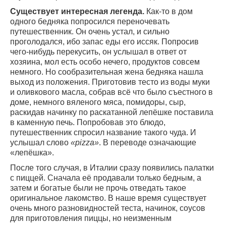
Существует интересная легенда.
Как-то в дом
одного бедняка попросился переночевать
путешественник. Он очень устал, и сильно
проголодался, ибо запас еды его иссяк. Попросив
чего-нибудь перекусить, он услышал в ответ от
хозяина, мол есть особо нечего, продуктов совсем
немного. Но сообразительная жена бедняка нашла
выход из положения. Приготовив тесто из воды муки
и оливкового масла, собрав всё что было съестного в
доме, немного вяленого мяса, помидоры, сыр,
раскидав начинку по раскатанной лепёшке поставила
в каменную печь. Попробовав это блюдо,
путешественник спросил название такого чуда. И
услышал слово
«pizza»
. В переводе означающие
«лепёшка».
После того случая, в Италии сразу появились палатки
с пиццей. Сначала её продавали только бедным, а
затем и богатые были не прочь отведать такое
оригинальное лакомство. В наше время существует
очень много разновидностей теста, начинок, соусов
для приготовления пиццы, но неизменным