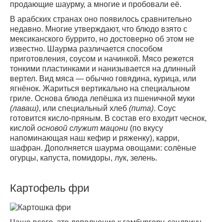
продающие шаурму, а многие и пробовали её.
В арабских странах оно появилось сравнительно
недавно. Многие утверждают, что блюдо взято с
мексиканского буррито, но достоверно об этом не
известно. Шаурма различается способом
приготовления, соусом и начинкой. Мясо режется
тонкими пластинками и нанизывается на длинный
вертел. Вид мяса — обычно говядина, курица, или
ягнёнок. Жариться вертикально на специальном
гриле. Основа блюда лепёшка из пшеничной муки
(лаваш)
, или специальный хлеб
(пита)
. Соус
готовится кисло-пряным. В состав его входит чеснок,
кислой
основой служит мацони
(по вкусу
напоминающая наш кефир и ряженку), карри,
шафран. Дополняется шаурма овощами: солёные
огурцы, капуста, помидоры, лук, зелень.
Картофель фри