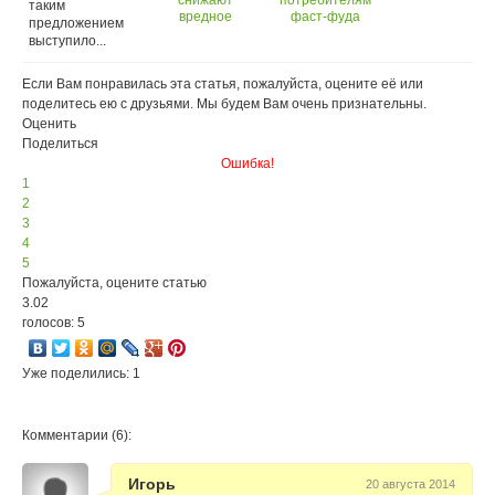
снижают
потребителям
экономить!
таким
вредное
фаст-фуда
предложением
воздействие
высокий IQ не
выступило...
фаст-фуда
светит
Если Вам понравилась эта статья, пожалуйста, оцените её или
поделитесь ею с друзьями. Мы будем Вам очень признательны.
Оценить
Поделиться
Ошибка!
1
2
3
4
5
Пожалуйста, оцените статью
3.02
голосов: 5
Уже поделились: 1
Комментарии (6):
Игорь
20 августа 2014