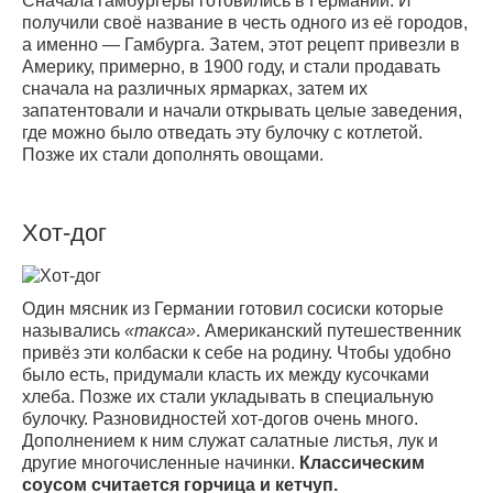
Сначала гамбургеры готовились в Германии. И
получили своё название в честь одного из её городов,
а именно — Гамбурга. Затем, этот рецепт привезли в
Америку, примерно, в 1900 году, и стали продавать
сначала на различных ярмарках, затем их
запатентовали и начали открывать целые заведения,
где можно было отведать эту булочку с котлетой.
Позже их стали дополнять овощами.
Хот-дог
Один мясник из Германии готовил сосиски которые
назывались
«такса»
. Американский путешественник
привёз эти колбаски к себе на родину. Чтобы удобно
было есть, придумали класть их между кусочками
хлеба. Позже их стали укладывать в специальную
булочку. Разновидностей хот-догов очень много.
Дополнением к ним служат салатные листья, лук и
другие многочисленные начинки.
Классическим
соусом считается горчица и кетчуп.