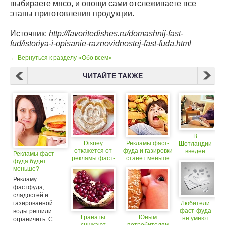
выбираете мясо, и овощи сами отслеживаете все
этапы приготовления продукции.
Источник:
http://favoritedishes.ru/domashnij-fast-
fud/istoriya-i-opisanie-raznovidnostej-fast-fuda.html
← Вернуться к разделу «Обо всем»
ЧИТАЙТЕ ТАКЖЕ
В
Disney
Рекламы фаст-
Шотландии
откажется от
фуда и газировки
введен
Рекламы фаст-
рекламы фаст-
станет меньше
запрет на
фуда будет
фуда
рекламу
меньше?
фаст-фуда
Рекламу
фастфуда,
сладостей и
газированной
Любители
фаст-фуда
воды решили
Гранаты
Юным
не умеют
ограничить. С