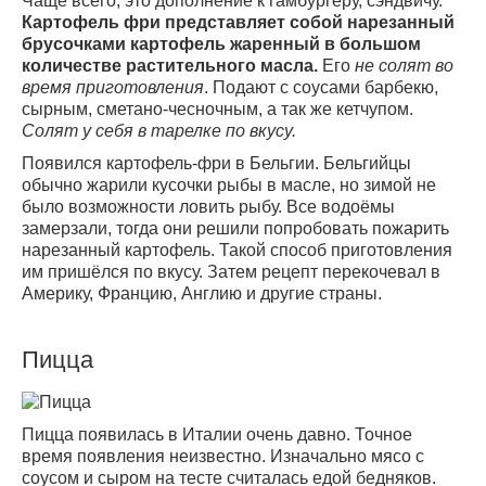
Чаще всего, это дополнение к гамбургеру, сэндвичу.
Картофель фри представляет собой нарезанный
брусочками картофель жаренный в большом
количестве растительного масла.
Его
не солят во
время приготовления
. Подают с соусами барбекю,
сырным, сметано-чесночным, а так же кетчупом.
Солят у себя в тарелке по вкусу.
Появился картофель-фри в Бельгии. Бельгийцы
обычно жарили кусочки рыбы в масле, но зимой не
было возможности ловить рыбу. Все водоёмы
замерзали, тогда они решили попробовать пожарить
нарезанный картофель. Такой способ приготовления
им пришёлся по вкусу. Затем рецепт перекочевал в
Америку, Францию, Англию и другие страны.
Пицца
Пицца появилась в Италии очень давно. Точное
время появления неизвестно. Изначально мясо с
соусом и сыром на тесте считалась едой бедняков.