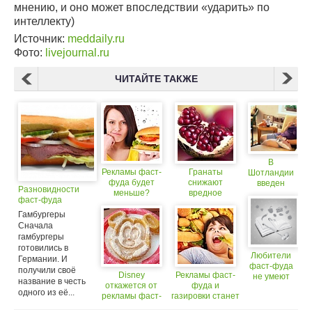
мнению, и оно может впоследствии «ударить» по
интеллекту)
Источник:
meddaily.ru
Фото:
livejournal.ru
ЧИТАЙТЕ ТАКЖЕ
В
Рекламы фаст-
Гранаты
Шотландии
фуда будет
снижают
введен
Разновидности
меньше?
вредное
запрет на
фаст-фуда
воздействие
рекламу
фаст-фуда
Гамбургеры
фаст-фуда
Сначала
гамбургеры
готовились в
Любители
Германии. И
фаст-фуда
получили своё
Disney
Рекламы фаст-
не умеют
название в честь
откажется от
фуда и
экономить!
одного из её...
рекламы фаст-
газировки станет
фуда
меньше