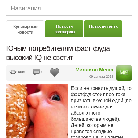
Навигация
Новости
Новости сайта
Кулинарные
партнеров
новости
Юным потребителям фаст-фуда
высокий IQ не светит
Миллион Меню
4080
0
09 августа 2012
Если не кривить душой, то
фастфуд стоит все-таки
признать вкусной едой (во
всяком случае для
абсолютного
большинства людей).
Детей, которым не
нравятся сладкие
газированные напитки,