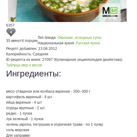
6357
4
Тип блюда:
Окрошки, холодные супы
35 минут
4 порции
Национальная кухня:
Русская кухня
Рецепт добавлен:
13.06.2012
Калорийность:
Средняя
ID рецепта из книги:
27097 (Кулинарная энциклопедия диабетика)
Таблица мер и весов
Ингредиенты:
мясо отварное или колбаса вареная - 200–300 г
картофель вареный - 4 шт.
яйца вареные - 4 шт.
огурцы крупные - 2 шт.
редис - 1 пучок
лук зеленый - 1 пучок
зелень укропа, петрушки и огуречная трава - по 1 пучку
соль морская
Для заправки: