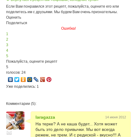
Если Вам понравился этот рецепт, пожалуйста, оцените его или
поделитесь им с друзьями. Мы будем Вам очень признательны.
Оценить
Поделиться
Ошибка!
1
2
3
4
5
Пожалуйста, оцените рецепт
5
голосов: 24
Уже поделились: 1
Комментарии (5):
laragazza
14 июня 2012
На терке? А не каша будет... Хотя может
быть это дело привычки. Мы вот всегда
режем, не трем. И с редиской - вкусно!!! А