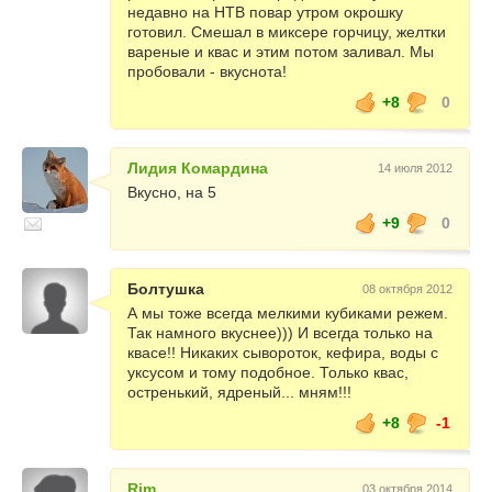
недавно на НТВ повар утром окрошку
готовил. Смешал в миксере горчицу, желтки
вареные и квас и этим потом заливал. Мы
пробовали - вкуснота!
+8
0
Лидия Комардина
14 июля 2012
Вкусно, на 5
+9
0
Болтушка
08 октября 2012
А мы тоже всегда мелкими кубиками режем.
Так намного вкуснее))) И всегда только на
квасе!! Никаких сывороток, кефира, воды с
уксусом и тому подобное. Только квас,
остренький, ядреный... мням!!!
+8
-1
Rim
03 октября 2014