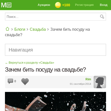
+100
Аукцион
Регистрация
Вход
Блоги
Свадьба
Зачем бить посуду на
свадьбе?
СЕГОДНЯ: 39142 РЕЦЕПТА
Навигация
← Вернуться к разделу «Свадьба»
Зачем бить посуду на свадьбе?
Rim
0
01 сентября 2014