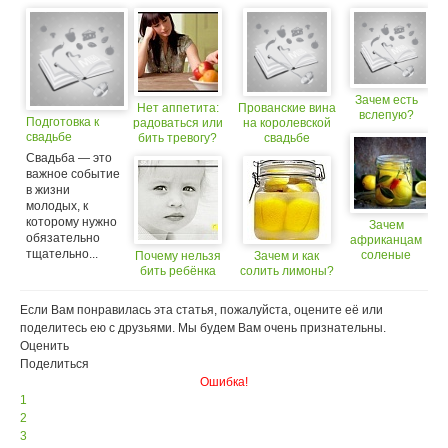
Зачем есть
Нет аппетита:
Прованские вина
вслепую?
Подготовка к
радоваться или
на королевской
свадьбе
бить тревогу?
свадьбе
Свадьба — это
важное событие
в жизни
молодых, к
которому нужно
Зачем
обязательно
африканцам
тщательно...
соленые
Почему нельзя
Зачем и как
лимоны?
бить ребёнка
солить лимоны?
Если Вам понравилась эта статья, пожалуйста, оцените её или
поделитесь ею с друзьями. Мы будем Вам очень признательны.
Оценить
Поделиться
Ошибка!
1
2
3