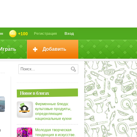
+100
он
Регистрация
Вход
Играть
Добавить
Новое в блогах
Фирменные блюда:
культовые продукты,
определяющие
национальные кухни
и
Молодая творческая
тенденция в искусстве.