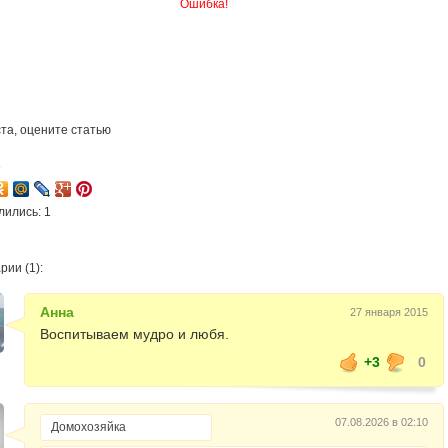
Ошибка!
та, оцените статью
6
лились: 1
ии (1):
Анна
27 января 2015
Воспитываем мудро и любя.
+3
0
07.08.2026 в 02:10