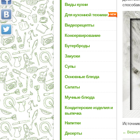
Виды кухни
способам
Для кухонной техники
Видеорецепты
Консервирование
Бутерброды
Закуски
Супы
Основные блюда
Салаты
Мучные блюда
Кондитерские изделия и
выпечка
Напитки
Источни
← Вернут
Десерты