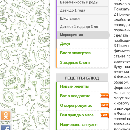
Беременность и роды
пример р
Показать
Дети до 1 года
2 Примен
Школьники
слабости
совладат
Дети от 1 года до 3 лет
поражени
Мероприятия
сделать 
необходи
Досуг
3 Примен
физическ
Блоги экспертов
станет п
временем
Звездные блоги
будут ос
решения 
4 Физиче
РЕЦЕПТЫ БЛЮД
образом,
Новые рецепты
формиров
малыш чу
Все о сладостях
могут вы
к новому
О морепродуктах
и выхода
5 Физиче
Вся правда о мясе
способ н
временем
Национальная кухня
Добиться