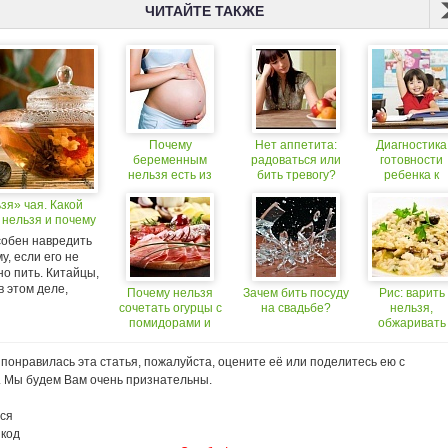
ЧИТАЙТЕ ТАКЖЕ
Почему
Нет аппетита:
Диагностика
беременным
радоваться или
готовности
нельзя есть из
бить тревогу?
ребенка к
пластиковой
школе.
зя» чая. Какой
посуды?
Эмоциональн
 нельзя и почему
готовность
ребенка к
собен навредить
обучению в
у, если его не
школе.
о пить. Китайцы,
в этом деле,
Почему нельзя
Зачем бить посуду
Рис: варить
сочетать огурцы с
на свадьбе?
нельзя,
помидорами и
обжаривать
другие факты о еде
понравилась эта статья, пожалуйста, оцените её или поделитесь ею с
. Мы будем Вам очень признательны.
ся
 код