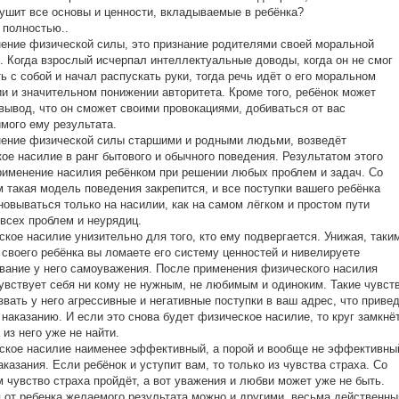
ушит все основы и ценности, вкладываемые в ребёнка?
 полностью..
ение физической силы, это признание родителями своей моральной
. Когда взрослый исчерпал интеллектуальные доводы, когда он не смог
ь с собой и начал распускать руки, тогда речь идёт о его моральном
и и значительном понижении авторитета. Кроме того, ребёнок может
вывод, что он сможет своими провокациями, добиваться от вас
мого ему результата.
ение физической силы старшими и родными людьми, возведёт
ое насилие в ранг бытового и обычного поведения. Результатом этого
рименение насилия ребёнком при решении любых проблем и задач. Со
 такая модель поведения закрепится, и все поступки вашего ребёнка
новываться только на насилии, как на самом лёгком и простом пути
всех проблем и неурядиц.
ское насилие унизительно для того, кто ему подвергается. Унижая, таки
 своего ребёнка вы ломаете его систему ценностей и нивелируете
ание у него самоуважения. После применения физического насилия
вствует себя ни кому не нужным, не любимым и одиноким. Такие чувст
звать у него агрессивные и негативные поступки в ваш адрес, что приве
 наказанию. И если это снова будет физическое насилие, то круг замкнё
 из него уже не найти.
ское насилие наименее эффективный, а порой и вообще не эффективны
аказания. Если ребёнок и уступит вам, то только из чувства страха. Со
 чувство страха пройдёт, а вот уважения и любви может уже не быть.
 от ребенка желаемого результата можно и другими, весьма действенн