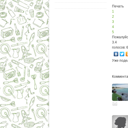
Печать
1
2
3
4
5
Пожалуйс
3.4
голосов: 
Уже поде
Комментар