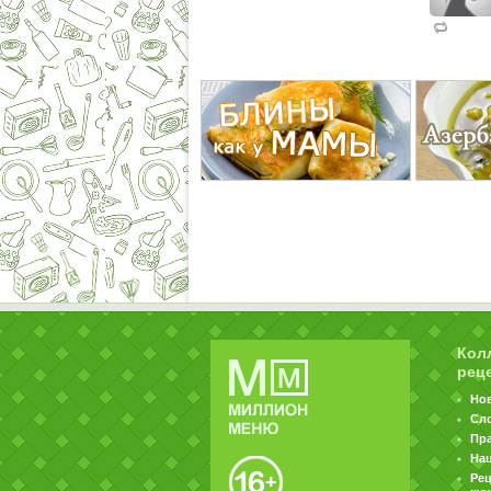
Кол
рец
Но
Сл
Пр
На
Ре