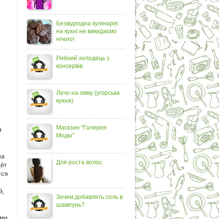
Безвідходна кулінарія:
на кухні не викидаємо
нічого!
Рибний холодець з
консервів
Лечо на зиму (угорська
кухня)
Магазин "Галерея
м
Моды"
ва
Для роста волос
дёт
тся
й,
Зачем добавлять соль в
шампунь?
ыми