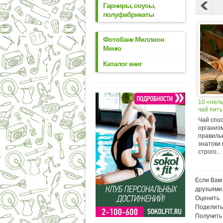
Гарниры, соусы,
полуфабрикаты
Фотобанк Миллион
Меню
Каталог книг
10 «нель
чай пить
Чай спо
организм
правильн
знатоки 
строго...
Если Вам 
друзьями
Оценить
Поделить
Получить