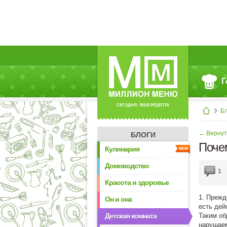
Г
СЕГОДНЯ: 39142 РЕЦЕПТА
Б
← Вернут
БЛОГИ
Поче
Кулинария
Домоводство
1
Красота и здоровье
1. Прежд
Он и она
есть дей
Детская комната
Таким об
нарушаем