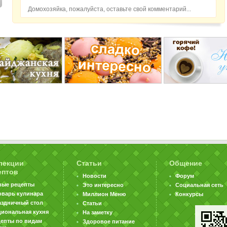
Домохозяйка, пожалуйста, оставьте свой комментарий...
лекции
Статьи
Общение
ептов
Новости
Форум
вые рецепты
Это интересно
Социальная сеть
оварь кулинара
Миллион Меню
Конкурсы
аздничный стол
Статьи
циональная кухня
На заметку
цепты по видам
Здоровое питание