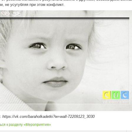
и, не усугубляя при этом конфликт.
к:
https://vk.com/baraholkadetki?w=wall-72209123_3030
ься к разделу «Мероприятия»