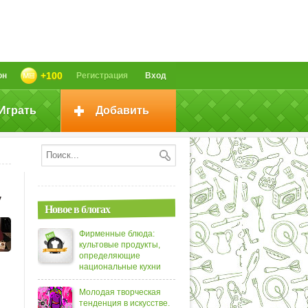
+100
он
Регистрация
Вход
Играть
Добавить
у
Новое в блогах
Фирменные блюда:
культовые продукты,
определяющие
национальные кухни
Молодая творческая
тенденция в искусстве.