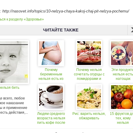
к:
http://nasovet.info/topics/10-nelzya-chaya-kakoj-chaj-pit-nelzya-pochemu/
ься к разделу «Здоровье»
ЧИТАЙТЕ ТАКЖЕ
Почему
Почему нельзя
Эти продукт
беременным
сочетать огурцы с
нельзя есть
нельзя есть из
помидорами и
натощак
пластиковой
другие факты о еде
нельзя бить
посуды?
е всего, любое
кое наказание
ры и применение
есть действия,...
Людям среднего
Рис: варить нельзя,
15 фруктов д
возраста нельзя
обжаривать
тех, кому
пить кофе после
нельзя
полудня
сладкое