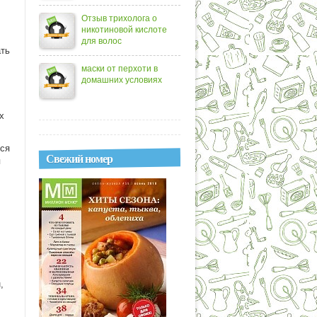
Отзыв трихолога о
никотиновой кислоте
для волос
ать
маски от перхоти в
домашних условиях
х
тся
Свежий номер
я
,