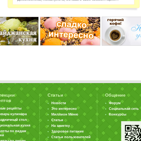
лекции
Статьи
Общение
ептов
Новости
Форум
вые рецепты
Это интересно
Социальная сеть
оварь кулинара
Миллион Меню
Конкурсы
аздничный стол
Статьи
циональная кухня
На заметку
цепты по видам
Здоровое питание
хни
Статьи пользователей
епты по типам