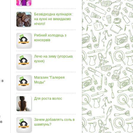
Безвідходна кулінарія:
на кухні не викидаємо
нічого!
Рибний холодець з
консервів
Лечо на зиму (угорська
кухня)
Магазин "Галерея
 в
Моды"
Для роста волос
и
Зачем добавлять соль в
ов
шампунь?