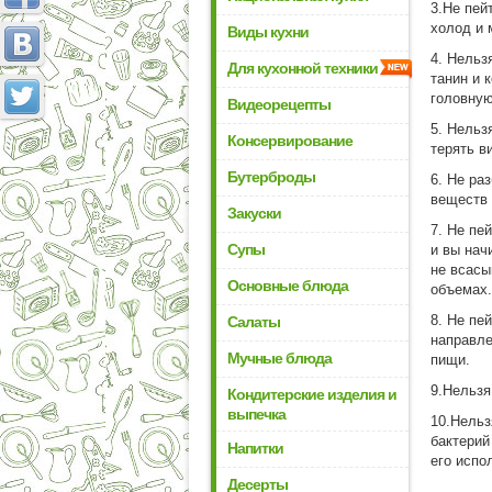
3.Не пей
холод и 
Виды кухни
4. Нельз
Для кухонной техники
танин и 
головную
Видеорецепты
5. Нельз
Консервирование
терять в
Бутерброды
6. Не ра
веществ 
Закуски
7. Не пе
Супы
и вы нач
не всасы
Основные блюда
объемах.
8. Не пе
Салаты
направл
Мучные блюда
пищи.
9.Нельзя
Кондитерские изделия и
выпечка
10.Нельз
бактерий
Напитки
его испо
Десерты