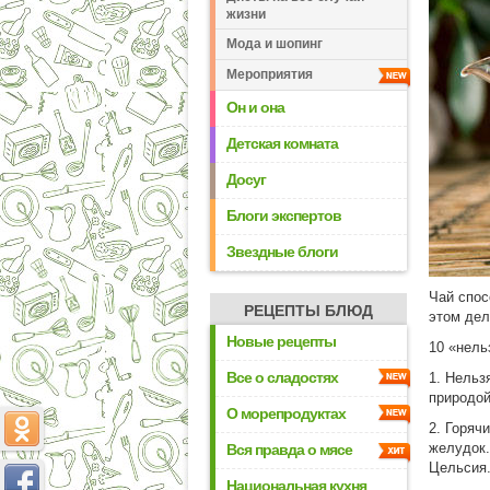
жизни
Мода и шопинг
Мероприятия
Он и она
Детская комната
Досуг
Блоги экспертов
Звездные блоги
Чай спос
РЕЦЕПТЫ БЛЮД
этом дел
Новые рецепты
10 «нель
Все о сладостях
1. Нельз
природой
О морепродуктах
2. Горяч
желудок.
Вся правда о мясе
Цельсия
Национальная кухня