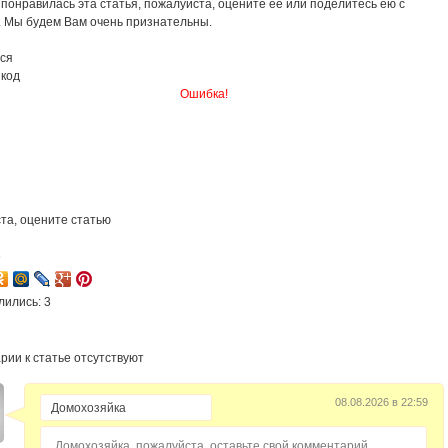
понравилась эта статья, пожалуйста, оцените её или поделитесь ею с
. Мы будем Вам очень признательны.
ся
 код
Ошибка!
та, оцените статью
6
лились: 3
рии к статье отсутствуют
08.08.2026 в 22:59
Домохозяйка, пожалуйста, оставьте свой комментарий...