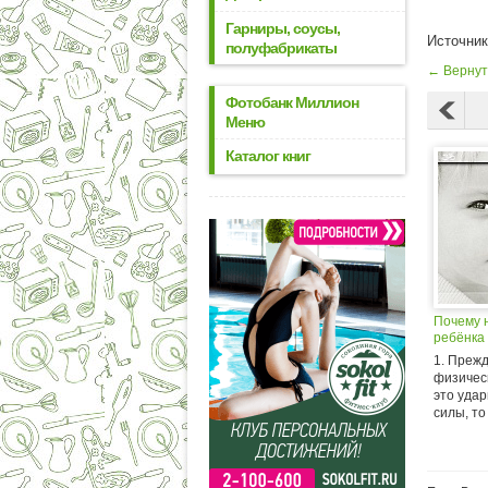
Гарниры, соусы,
Источни
полуфабрикаты
← Вернут
Фотобанк Миллион
Меню
Каталог книг
Почему 
ребёнка
1. Прежд
физичес
это уда
силы, то 