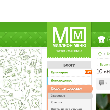
Г
СЕГОДНЯ: 39142 РЕЦЕПТА
Б
← Вернут
БЛОГИ
10 «н
Кулинария
Домоводство
0
Красота и здоровье
Здоровье
Красота
Диеты на все случаи