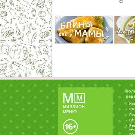
Кол
рец
Но
Сл
Пр
На
Ре
ку
Рец