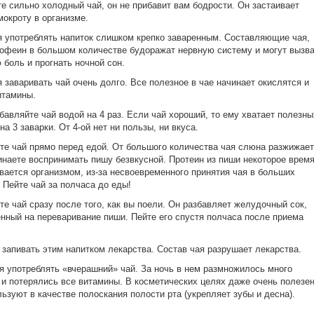
те сильно холодный чай, он не прибавит вам бодрости. Он
застаивает
мокроту в организме.
я употреблять напиток слишком крепко
заваренным
. Составляющие чая,
кофеин в большом количестве будоражат нервную систему и могут вызв
 боль и прогнать ночной сон.
я заваривать чай очень долго. Все полезное в чае
начинает окислятся
и
итамины.
збавляйте чай водой на 4 раз. Если чай хороший, то ему хватает полезны
на 3 заварки. От 4-ой нет ни пользы, ни вкуса.
йте чай прямо перед едой. От большого количества чая слюна разжижае
инаете воспринимать пишу безвкусной. Протеин из пиши некоторое врем
вается организмом, из-за несвоевременного принятия чая в больших
 Пейте чай за полчаса до еды!
йте чай сразу после того, как вы поели. Он разбавляет желудочный сок
,
енный
на переваривание пиши. Пейте его спустя полчаса после приема
 запивать этим напитком лекарства. Состав чая разрушает лекарства.
я употреблять «вчерашний» чай. За ночь в нем размножилось много
 и потерялись все витамины. В косметических целях даже очень полезен
льзуют в качестве полоскания полости рта (укрепляет зубы и десна).