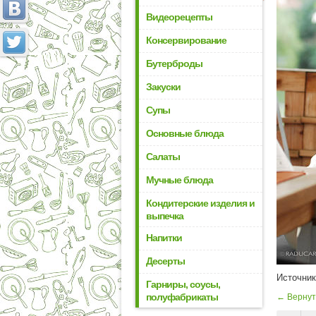
Видеорецепты
Консервирование
Бутерброды
Закуски
Супы
Основные блюда
Салаты
Мучные блюда
Кондитерские изделия и
выпечка
Напитки
Десерты
Источни
Гарниры, соусы,
полуфабрикаты
← Вернут