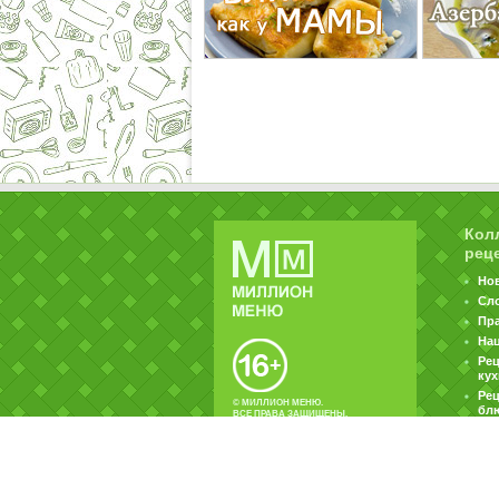
Кол
рец
Но
Сл
Пр
На
Ре
ку
Рец
© МИЛЛИОН МЕНЮ.
бл
ВСЕ ПРАВА ЗАЩИЩЕНЫ.
|
|
Контакты
Пользовательское соглашение
Об