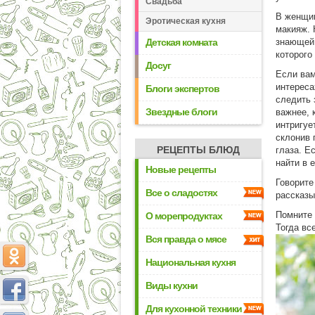
Свадьба
В женщин
Эротическая кухня
макияж. 
Детская комната
знающей 
которого
Досуг
Если вам
интереса
Блоги экспертов
следить 
Звездные блоги
важнее, 
интригуе
склонив 
РЕЦЕПТЫ БЛЮД
глаза. Е
найти в 
Новые рецепты
Говорите
Все о сладостях
рассказы
Помните 
О морепродуктах
Тогда вс
Вся правда о мясе
Национальная кухня
Виды кухни
Для кухонной техники