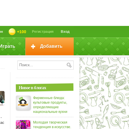
+100
он
Регистрация
Вход
Играть
Добавить
Новое в блогах
Фирменные блюда:
культовые продукты,
определяющие
национальные кухни
-
вас
Молодая творческая
тенденция в искусстве.