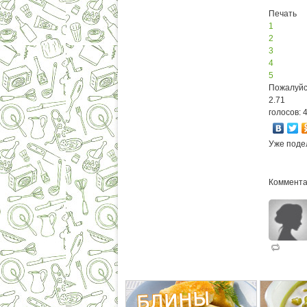
Печать
1
2
3
4
5
Пожалуйс
2.71
голосов: 
Уже поде
Коммента