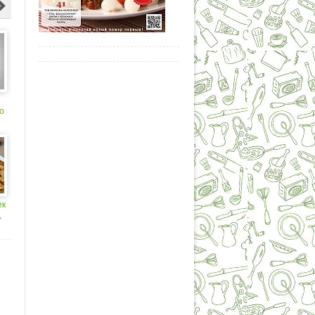
о
ек
,