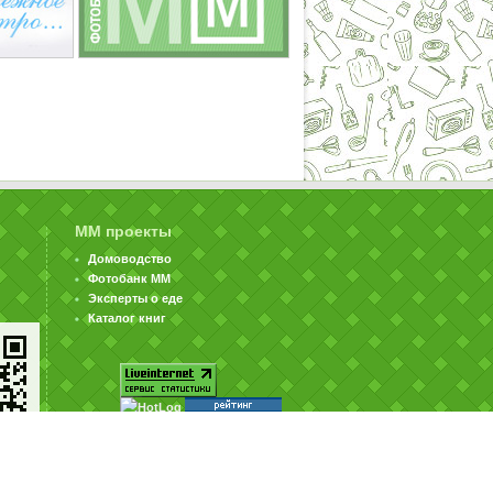
ММ проекты
Домоводство
Фотобанк ММ
Эксперты о еде
Каталог книг
© ООО «Издательство «Миллион Меню» 2002