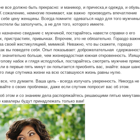
е все должно быть прекрасно: и маникюр, и прическа,и одежда, и обувь
К сожалению, немногие понимают, как важно производить впечатление
себе цену женщины. Всегда помните: одеваться надо для того мужчины
 хотели бы заполучить, а не для того, которого имеете.
 назначено свидание с мужчиной, постарайтесь навести справки о его
х, пристрастиях, привычках. Впрочем, это не обязательно. Гораздо важн
за своей жестикуляцией, мимикой. Неважно, что вы скажете, гораздо
как вы поведете себя. Опыт показывает: доброжелательная сдержаннос
т значительно больше, чем жизнерадостная южная откровенность. Изящ
голову набок и глядя исподлобья, постарайтесь смотреть мужчине прямо
сли в первые пять минут он попытается приобнять вас, знайте: ваши шан
его лице спутника жизни на всю оставшуюся жизнь равны нулю.
 все, что думаете. Ваша цель - всегда излучать уверенность. Никогда не
вайте о своих проблемах, даже если спутник попросит вас об этом.
об этом и со знанием дела распоряжайтесь решающими пятью минутами
е кавалеры будут принадлежать только вам!