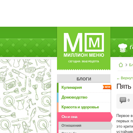
Г
СЕГОДНЯ: 39142 РЕЦЕПТА
Б
← Вернут
БЛОГИ
Пять 
Кулинария
Домоводство
0
Красота и здоровье
Первое в
Он и она
первых п
Отношения
это крит
устойчив