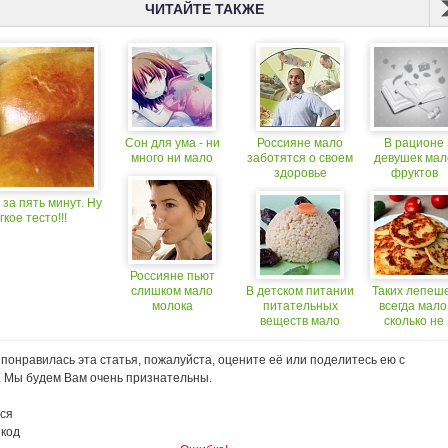
ЧИТАЙТЕ ТАКЖЕ
Сон для ума - ни
Россияне мало
В рационе
много ни мало
заботятся о своем
девушек мал
здоровье
фруктов
за пять минут. Ну
гкое тесто!!!
Россияне пьют
слишком мало
В детском питании
Таких лепеш
молока
питательных
всегда мало
веществ мало
сколько не
приготовь!
понравилась эта статья, пожалуйста, оцените её или поделитесь ею с
. Мы будем Вам очень признательны.
ся
 код