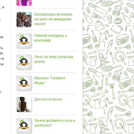
, и
Безвідходна кулінарія:
,
на кухні не викидаємо
нічого!
Рибний холодець з
ее
консервів
ть
но
Лечо на зиму (угорська
 в
кухня)
сы
Магазин "Галерея
Моды"
.
Для роста волос
Зачем добавлять соль в
шампунь?