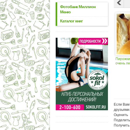
Фотобанк Миллион
Меню
Каталог книг
Пирожки 
очень ле
Если Вам 
друзьями
Оценить
Поделить
Получить