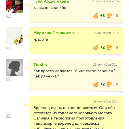
Гуля Абдуллаева
18 сентября 2014
классно, спасибо
+3
0
Мариана Оганнисян
18 сентября 2014
красота
+2
0
Tiusha
18 сентября 2014
Как просто делается! А что такое варенец?
Как ряженка?
+2
0
19 сентября 2014
Варенец очень похож на ряженку. Они оба
готовятся из топленого коровьего молока.
Отличия в технологии приготовления,
например, в варенец для закваски
добавляют сливки, в ряженку они не