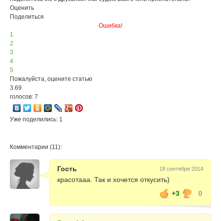
скороварке
Оценить
Oursson
MP5015PSD
Поделиться
Ошибка!
1
2
3
4
5
Пожалуйста, оцените статью
3.69
голосов: 7
Уже поделились: 1
Комментарии (11):
Гость
18 сентября 2014
красотааа. Так и хочется откусить)
+3
0