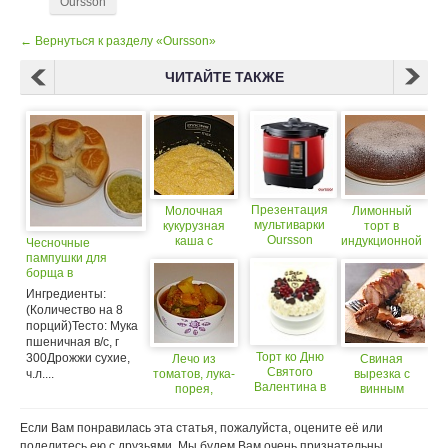
Oursson
← Вернуться к разделу «Oursson»
ЧИТАЙТЕ ТАКЖЕ
Презентация
Молочная
Лимонный
мультиварки
кукурузная
торт в
Oursson
каша с
индукционной
Чесночные
MP5015PSD
отсрочкой
мультиварке-
пампушки для
приготовления
скороварке
борща в
в мультиварке-
Oursson Mi
мультиварке-
Ингредиенты:
скороварке
5040PSD
скороварке
(Количество на 8
Oursson
Oursson
порций)Тесто: Мука
MP5015PSD
MP5015PSD
пшеничная в/с, г
Торт ко Дню
300Дрожжи сухие,
Лечо из
Свиная
Святого
ч.л....
томатов, лука-
вырезка с
Валентина в
порея,
винным
мультиварке-
кабачков и
соусом в
скороварке
сладкого перца
Oursson
Если Вам понравилась эта статья, пожалуйста, оцените её или
Oursson
в мультиварке-
MP5015PSD
поделитесь ею с друзьями. Мы будем Вам очень признательны.
MP5010