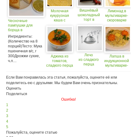
Вишнёвый
Молочная
Лимонад в
шоколадный
кукурузная
мультиварке-
торт в
каша с
скороварке
Чесночные
мультиварке
отсрочкой
Oursson
пампушки для
Oursson
приготовления
MP5002PSD
борща в
MP5015PSD
в мультиварке-
мультиварке-
Ингредиенты:
скороварке
скороварке
(Количество на 8
Oursson
Oursson
порций)Тесто: Мука
MP5015PSD
MP5015PSD
пшеничная в/с, г
Лечо
300Дрожжи сухие,
Аджика из
Лапша в
из сладкого
ч.л....
томатов,
индукционной
перца
сладкого перца
мультиварке-
и яблок. Рецепт
скороварке
для кухонных
Oursson
Если Вам понравилась эта статья, пожалуйста, оцените её или
машин
Mi5040PSD
поделитесь ею с друзьями. Мы будем Вам очень признательны.
КМ1010НSD
Оценить
Поделиться
Ошибка!
1
2
3
4
5
Пожалуйста, оцените статью