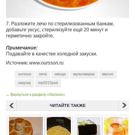
7. Разложите лечо по стерилизованным банкам,
добавьте уксус, стерилизуйте ещё 20 минут и
герметично закройте.
Примечание:
Подавайте в качестве холодной закуски.
Источник:
www.oursson.ru
oursson
лечо
овощи
мультиварка
вкусно
закуска
mp5015psd
← Вернуться к разделу «Oursson»
ЧИТАЙТЕ ТАКЖЕ