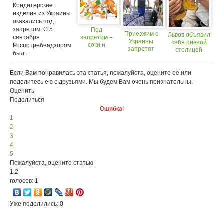
Кондитерские
изделия из Украины
оказались под
запретом. С 5
Под
Приезжим с
Львов объявил
сентября
запретом –
Украины
себя пивной
соки и
Роспотребнадзором
запретят
столицей
детское
был...
провозить
Украины
питание из
продукты
Украины
Если Вам понравилась эта статья, пожалуйста, оцените её или
поделитесь ею с друзьями. Мы будем Вам очень признательны.
Оценить
Поделиться
Ошибка!
1
2
3
4
5
Пожалуйста, оцените статью
1.2
голосов: 1
Уже поделились: 0