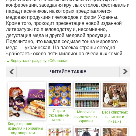
конференции, заседания круглых столов, фестиваль и
парад пасечников, на которых представляется
медовая продукция пчеловодов и фирм Украины.
Кроме того, проходит презентация новой изданной
литературы по пчеловодству и, несомненно,
дегустация меда и другой медовой продукции.
Подсчитано, что каждая седьмая тонна мирового
меда — украинская. На пасеках страны сегодня
«работает» около пяти миллионов пчелиных семей
← Вернуться к разделу «Обо всем»
ЧИТАЙТЕ ТАКЖЕ
Сырам
Молочная
Ввоз спиртных
Украины не
продукция из
напитков и
место в
Украины
пива из
Кондитерские
России?
оказалась
Украины
изделия из Украины
под запретом
приостановлен
– под запретом
(18+)