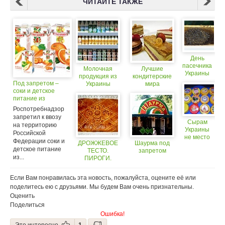
ЧИТАЙТЕ ТАКЖЕ
День
пасечника
Молочная
Лучшие
Украины
продукция из
кондитерские
Под запретом –
Украины
мира
соки и детское
оказалась под
питание из
запретом
Украины
Роспотребнадзор
запретил к ввозу
Сырам
на территорию
Украины
Российской
не место
Федерации соки и
ДРОЖЖЕВОЕ
Шаурма под
в России?
детское питание
ТЕСТО.
запретом
из...
ПИРОГИ.
Выпечка.
Мучные
Если Вам понравилась эта новость, пожалуйста, оцените её или
кулинарные и
поделитесь ею с друзьями. Мы будем Вам очень признательны.
кондитерские
Оценить
изделия
Поделиться
Ошибка!