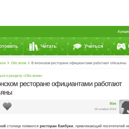
Аукци
отовить
Читать
Учиться
логи
Обо всем
В японском ресторане официантами работают обезьяны
ься к разделу «Обо всем»
онском ресторане официантами работают
ьяны
Rim
19 ноября 2014
кой
столице появился
ресторан Каябуки
, привлекающий посетителей н