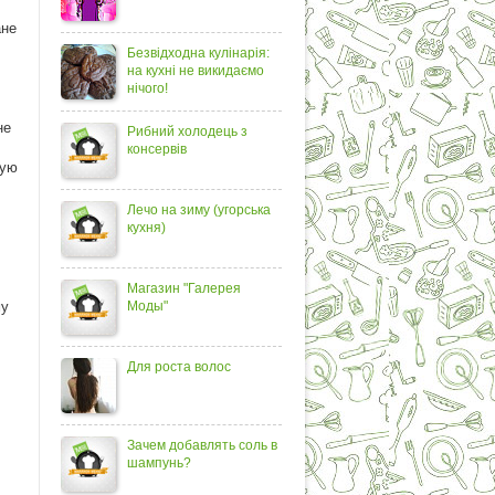
ане
Безвідходна кулінарія:
на кухні не викидаємо
нічого!
не
Рибний холодець з
консервів
ную
Лечо на зиму (угорська
кухня)
Магазин "Галерея
му
Моды"
Для роста волос
Зачем добавлять соль в
шампунь?