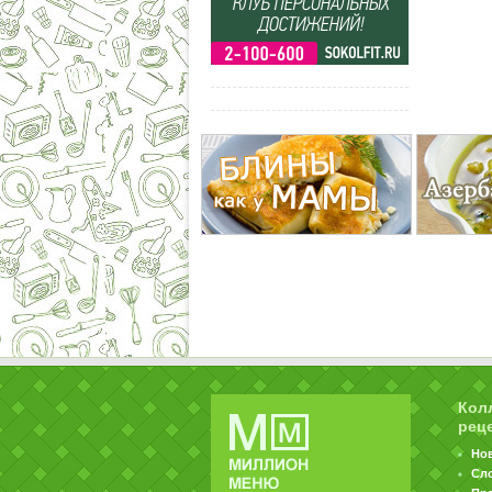
Кол
рец
Но
Сл