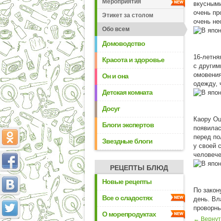
Мероприятия
вкусными
очень пр
Этикет за столом
очень не
Обо всем
Домоводство
16-летня
Красота и здоровье
с другим
омовения
Он и она
одежду, 
Детская комната
Досуг
Каору Оц
Блоги экспертов
появилас
перед по
Звездные блоги
у своей 
человече
РЕЦЕПТЫ БЛЮД
Новые рецепты
По закон
Все о сладостях
день. Вл
проворн
О морепродуктах
← Вернут