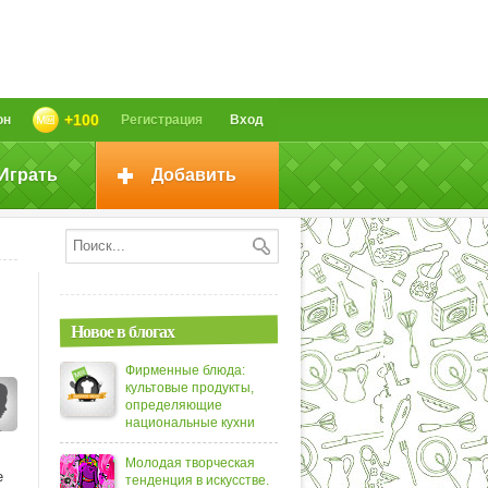
+100
он
Регистрация
Вход
Играть
Добавить
Новое в блогах
Фирменные блюда:
культовые продукты,
определяющие
национальные кухни
Молодая творческая
е
тенденция в искусстве.