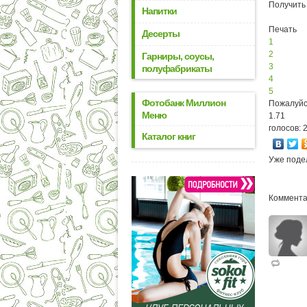
Получить
Напитки
Печать
Десерты
1
2
Гарниры, соусы,
3
полуфабрикаты
4
5
Фотобанк Миллион
Пожалуйс
Меню
1.71
голосов: 
Каталог книг
Уже поде
Коммента