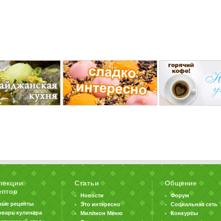
лекции
Статьи
Общение
ептов
Новости
Форум
вые рецепты
Это интересно
Социальная сеть
оварь кулинара
Миллион Меню
Конкурсы