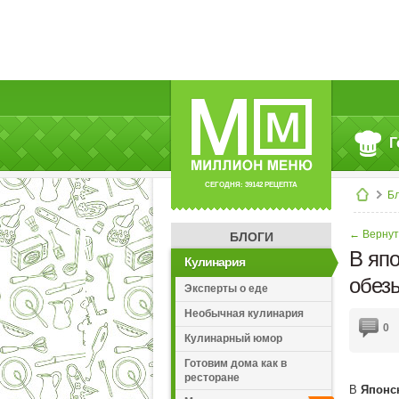
Г
СЕГОДНЯ: 39142 РЕЦЕПТА
Б
← Вернут
БЛОГИ
В яп
Кулинария
обез
Эксперты о еде
Необычная кулинария
0
Кулинарный юмор
Готовим дома как в
ресторане
В
Японс