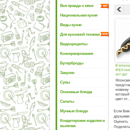
Вся правда о мясе
Национальная кухня
Виды кухни
Для кухонной техники
Видеорецепты
Консервирование
Бутерброды
В японс
IKEA по
Закуски
хот-дог
Японски
Супы
предста
новинку 
Основные блюда
который
цвет от...
Салаты
Мучные блюда
Если Вам 
друзьями
Кондитерские изделия и
Оценить
выпечка
Поделить