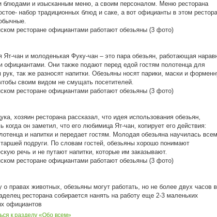
 блюдами и изысканным меню, а своим персоналом. Меню ресторана
остое- набор традиционных блюд и саке, а вот официанты в этом рестор
обычные.
я Ят-чан и молоденькая Фуку-чан – это пара обезьян, работающая нарав
и официантами. Они также подают перед едой гостям полотенца для
 рук, так же разносят напитки. Обезьяны носят парики, маски и формен
чтобы своим видом не смущать посетителей.
ука, хозяин ресторана рассказал, что идея использования обезьян,
ь когда он заметил, что его любимица Ят-чан, копирует его действия:
лотенца и напитки и передает гостям. Молодая обезьяна научилась все
старшей подруги. По словам гостей, обезьяны хорошо понимают
скую речь и не путают напитки, которые им заказывают.
у о правах животных, обезьяны могут работать, но не более двух часов в
аделец ресторана собирается нанять на работу еще 2-3 маленьких
ых официантов
ься к разделу «Обо всем»