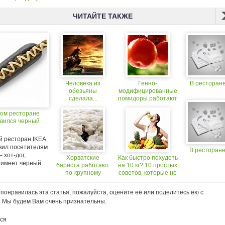
ЧИТАЙТЕ ТАКЖЕ
Человека из
Генно-
В ресторан
обезьяны
модифицированные
сделала...
помидоры работают
кулинария
как лекарство
ком ресторане
явился черный
й ресторан IKEA
вил посетителям
В ресторане
– хот-дог,
Хорватские
Как быстро похудеть
 имеет черный
бариста работают
на 10 кг? 10 простых
по-крупному
советов, которые не
работают по
отдельности
понравилась эта статья, пожалуйста, оцените её или поделитесь ею с
. Мы будем Вам очень признательны.
ся