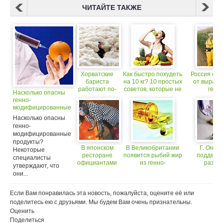
ЧИТАЙТЕ ТАКЖЕ
Хорватские
Как быстро похудеть
Россия отк
бариста
на 10 кг? 10 простых
от выращ
работают по-
советов, которые не
генно
Насколько опасны
крупному
работают по
модифицир
генно-
отдельности
культ
модифицированные
продукты?
Насколько опасны
генно-
модифицированные
продукты?
В японском
В Великобритании
Г. Онищ
Некоторые
ресторане
появится рыбий жир
поддерж
специалисты
официантами
из генно-
разви
утверждают, что
работают
модифицированного
произво
они...
обезьяны
растения
генно
модифицир
продук
Если Вам понравилась эта новость, пожалуйста, оцените её или
поделитесь ею с друзьями. Мы будем Вам очень признательны.
Оценить
Поделиться