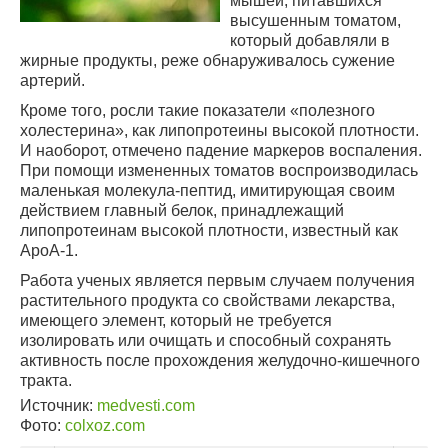
мышей, питавшихся
высушенным томатом,
который добавляли в
жирные продукты, реже обнаруживалось сужение
артерий.
Кроме того, росли такие показатели «полезного
холестерина», как липопротеины высокой плотности.
И наоборот, отмечено падение маркеров воспаления.
При помощи измененных томатов воспроизводилась
маленькая молекула-пептид, имитирующая своим
действием главный белок, принадлежащий
липопротеинам высокой плотности, известный как
ApoA-1.
Работа ученых является первым случаем получения
растительного продукта со свойствами лекарства,
имеющего элемент, который не требуется
изолировать или очищать и способный сохранять
активность после прохождения желудочно-кишечного
тракта.
Источник:
medvesti.com
Фото:
colxoz.com