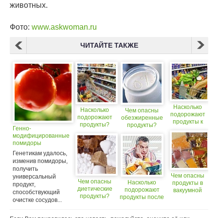
животных.
Фото:
www.askwoman.ru
ЧИТАЙТЕ ТАКЖЕ
Насколько
Насколько
Чем опасны
подорожают
подорожают
обезжиренные
продукты к
продукты?
продукты?
Генно-
новогоднему
модифицированные
столу?
помидоры
работают как
Генетикам удалось,
лекарство
изменив помидоры,
получить
Чем опасны
универсальный
Чем опасны
Насколько
продукты в
продукт,
диетические
подорожают
вакуумной
способствующий
продукты?
продукты после
упаковке?
очистке сосудов...
праздников?