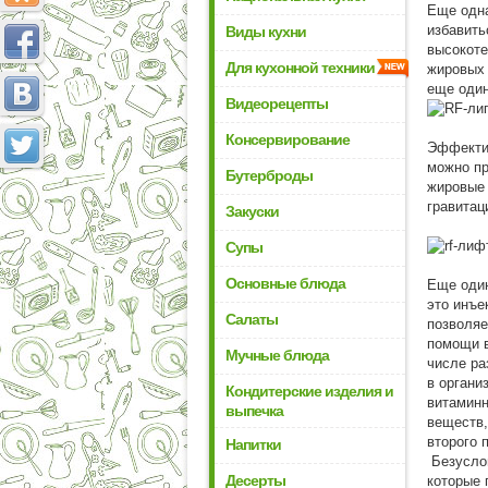
Еще одна
избавить
Виды кухни
высокоте
Для кухонной техники
жировых 
еще один
Видеорецепты
Консервирование
Эффектив
можно п
Бутерброды
жировые 
гравитац
Закуски
Супы
Основные блюда
Еще один
это инъе
Салаты
позволяе
помощи в
Мучные блюда
числе ра
в органи
Кондитерские изделия и
витаминн
выпечка
веществ,
второго 
Напитки
Безуслов
Десерты
которые 