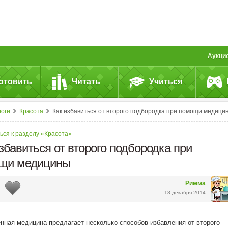
Аукци
отовить
Читать
Учиться
логи
Красота
Как избавиться от второго подбородка при помощи медици
ься к разделу «Красота»
збавиться от второго подбородка при
щи медицины
Римма
18 декабря 2014
ная медицина предлагает несколько способов избавления от второго