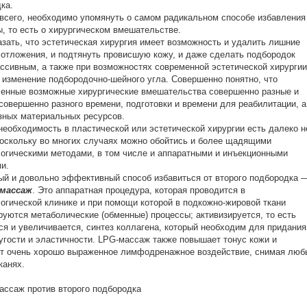
ка.
сего, необходимо упомянуть о самом радикальном способе избавления
, то есть о хирургическом вмешательстве.
зать, что эстетическая хирургия имеет возможность и удалить лишние
отложения, и подтянуть провисшую кожу, и даже сделать подбородок
ссивным, а также при возможностях современной эстетической хирургии
 изменение подбородочно-шейного угла. Совершенно понятно, что
енные возможные хирургические вмешательства совершенно разные и
совершенно разного времени, подготовки и времени для реабилитации, а
зных материальных ресурсов.
еобходимость в пластической или эстетической хирургии есть далеко н
поскольку во многих случаях можно обойтись и более щадящими
огическими методами, в том числе и аппаратными и инъекционными
и.
й и довольно эффективный способ избавиться от второго подбородка 
-массаж
. Это аппаратная процедура, которая проводится в
огической клинике и при помощи которой в подкожно-жировой ткани
руются метаболические (обменные) процессы; активизируется, то есть
ся и увеличивается, синтез коллагена, который необходим для придания
угости и эластичности. LPG-массаж также повышает тонус кожи и
т очень хорошо выраженное лимфодренажное воздействие, снимая люб
канях.