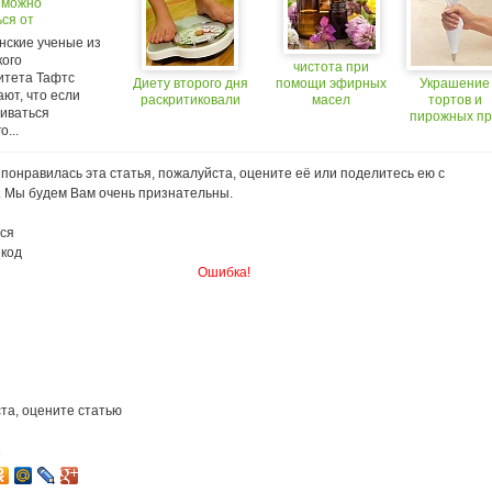
 можно
ся от
ического
нские ученые из
а
кого
чистота при
итета Тафтс
Диету второго дня
помощи эфирных
Украшение
ют, что если
раскритиковали
масел
тортов и
иваться
пирожных п
о...
помощи
кондитерско
мешка
понравилась эта статья, пожалуйста, оцените её или поделитесь ею с
. Мы будем Вам очень признательны.
ся
 код
Ошибка!
та, оцените статью
1