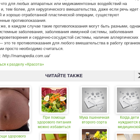
 что для любых аппаратных или медикаментозных воздействий на
 и, тем более, для хирургического вмешательства, даже если речь идет 
й и хорошо отработанной пластической операции, существуют
нные противопоказания.
же, в каждом случае такие противопоказания могут быть разными, одна
стемные заболевания, заболевания иммунной системы, заболевания
кроветворения и сердечно-сосудистой системы, наличие аллергических
— это те противопоказания для любого вмешательства в работу организ
ми просто необходимо считаться.
к:
http://mamapedia.com.ua/
ься к разделу «Красота»
ЧИТАЙТЕ ТАКЖЕ
При помощи
Мука пшеничная
Когда дети
здорового питания
второго сорта
нуждаются 
можно избавиться
медицинско
от метаболического
помощи
ощи здорового
синдрома