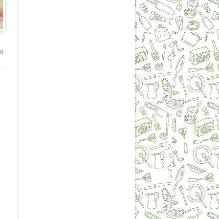
ри
го