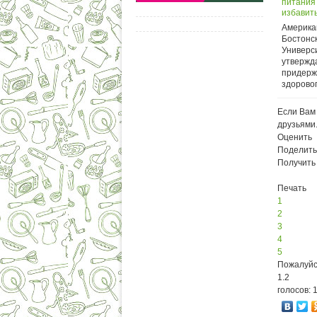
питания
избавить
метабол
Америка
синдром
Бостонс
Универс
утвержда
придерж
здоровог
Если Вам 
друзьями
Оценить
Поделить
Получить
Печать
1
2
3
4
5
Пожалуйс
1.2
голосов: 