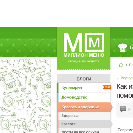
Г
СЕГОДНЯ: 39142 РЕЦЕПТА
Б
← Вернут
БЛОГИ
Как и
Кулинария
помо
Домоводство
Красота и здоровье
0
Здоровье
Красота
Современ
Диеты на все случаи