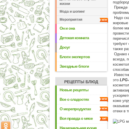
подбород
жизни
Прежде в
Мода и шопинг
проблемы
Надо ска
Мероприятия
жировые 
Он и она
более ма
провести
Детская комната
перечисл
требуют 
Досуг
также ра
Однако н
Блоги экспертов
всегда, 
косметол
Звездные блоги
способам
Известны
это
LPG
РЕЦЕПТЫ БЛЮД
косметол
Новые рецепты
активизи
ускоряет
Все о сладостях
коже упр
оказывае
О морепродуктах
отеки в т
Вся правда о мясе
Национальная кухня