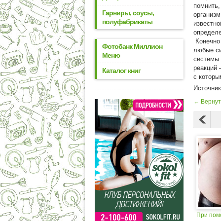
помнить,
Гарниры, соусы,
организм
полуфабрикаты
известно
определе
Конечно 
Фотобанк Миллион
любые си
Меню
системы 
реакций 
Каталог книг
с которы
Источни
← Вернут
При пом