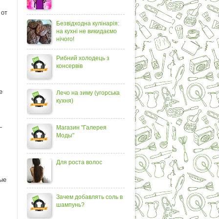
 от
Безвідходна кулінарія:
на кухні не викидаємо
нічого!
Рибний холодець з
консервів
е
Лечо на зиму (угорська
кухня)
—
Магазин "Галерея
Моды"
Для роста волос
ые
Зачем добавлять соль в
шампунь?