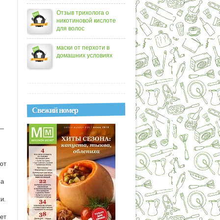
Отзыв трихолога о
никотиновой кислоте
для волос
маски от перхоти в
домашних условиях
Свежий номер
 —
ют
ма
и.
ет