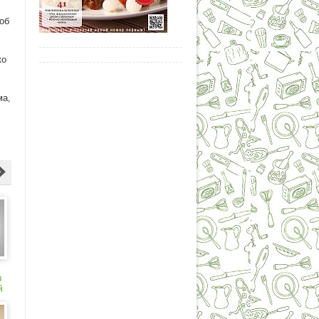
об
ко
ма,
в
й