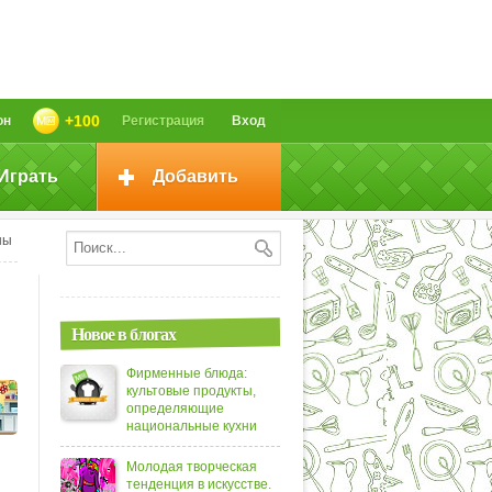
+100
он
Регистрация
Вход
Играть
Добавить
ны
Новое в блогах
Фирменные блюда:
культовые продукты,
определяющие
национальные кухни
Молодая творческая
тенденция в искусстве.