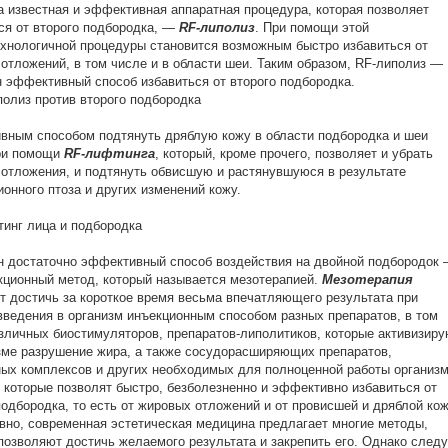
 известная и эффективная аппаратная процедура, которая позволяет
ся от второго подбородка, —
RF
-липолиз
. При помощи этой
хнологичной процедуры становится возможным быстро избавиться от
отложений, в том числе и в области шеи. Таким образом, RF-липолиз —
 эффективный способ избавиться от второго подбородка.
ным способом подтянуть дряблую кожу в области подбородка и шеи
ри помощи
RF
-лифтинга
, который, кроме прочего, позволяет и убрать
отложения, и подтянуть обвисшую и растянувшуюся в результате
ионного птоза и других изменений кожу.
 достаточно эффективный способ воздействия на двойной подбородок
кционный метод, который называется мезотерапией.
Мезотерапия
т достичь за короткое время весьма впечатляющего результата при
ведения в организм инъекционным способом разных препаратов, в том
зличных биостимуляторов, препаратов-липолитиков, которые активизиру
зме разрушение жира, а также сосудорасширяющих препаратов,
ых комплексов и других необходимых для полноценной работы организ
 которые позволят быстро, безболезненно и эффективно избавиться от
подбородка, то есть от жировых отложений и от провисшей и дряблой кож
но, современная эстетическая медицина предлагает многие методы,
позволяют достичь желаемого результата и закрепить его. Однако следу