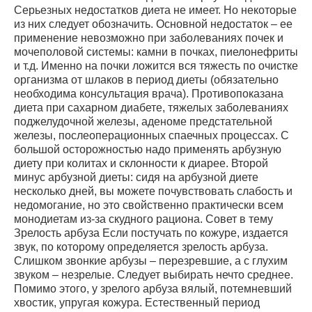
Серьезных недостатков диета не имеет. Но некоторые
из них следует обозначить. Основной недостаток – ее
применение невозможно при заболеваниях почек и
мочеполовой системы: камни в почках, пиелонефриты
и т.д. Именно на почки ложится вся тяжесть по очистке
организма от шлаков в период диеты (обязательно
необходима консультация врача). Противопоказана
диета при сахарном диабете, тяжелых заболеваниях
поджелудочной железы, аденоме предстательной
железы, послеоперационных спаечных процессах. С
большой осторожностью надо применять арбузную
диету при колитах и склонности к диарее. Второй
минус арбузной диеты: сидя на арбузной диете
несколько дней, вы можете почувствовать слабость и
недомогание, но это свойственно практически всем
монодиетам из-за скудного рациона. Совет в тему
Зрелость арбуза Если постучать по кожуре, издается
звук, по которому определяется зрелость арбуза.
Слишком звонкие арбузы – перезревшие, а с глухим
звуком – незрелые. Следует выбирать нечто среднее.
Помимо этого, у зрелого арбуза вялый, потемневший
хвостик, упругая кожура. Естественный период