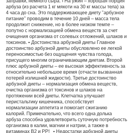
заправки, немного сыра. › На ужин – хорошая порция
арбуза (из расчета 1 кг мякоти на 30 кг массы тела) за
4 часа до сна. Это поддерживающее диету "арбузное
питание" проводим в течение 10 дней – масса тела
продолжит снижение, но в более низком темпе –
попутно с нормализацией обмена веществ за счет
очищения организма от солевых отложений, шлаков и
токсинов. • Достоинства арбузной диеты Главное
достоинство арбузной диеты обусловлено ее легкой
переносимостью без ощущения чувства голода,
присущего многим ограничивающим диетам. Второй
плюс арбузной диеты – ее высокая эффективность за
относительно небольшое время (отчасти вызванная
потерей излишней жидкости). Третье достоинство
арбузной диеты – нормализация обмена веществ,
очистка организма от токсинов и шлаков на
протяжении всей диеты. Клетчатка улучшает
перистальтику кишечника, способствует
нормализации аппетита и помогает сжиганию
калорий. Примечательно, что всего одна долька
арбуза способна удовлетворить суточную потребность
организма в калии, магнии и натрии, а также в
витаминах В2 и РР! • Недостатки арбузной диеты