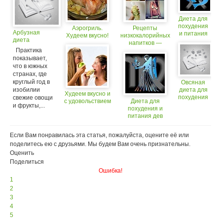
Диета для
похудения
Аэрогриль.
Рецепты
Арбузная
и питания
Худеем вкусно!
низкокалорийных
диета
рыб
напитков —
Практика
худеем просто и
вкусно
показывает,
что в южных
странах, где
круглый год в
Овсяная
изобилии
диета для
Худеем вкусно и
похудения
свежие овощи
с удовольствием
Диета для
и фрукты,...
похудения и
питания дев
Если Вам понравилась эта статья, пожалуйста, оцените её или
поделитесь ею с друзьями. Мы будем Вам очень признательны.
Оценить
Поделиться
Ошибка!
1
2
3
4
5