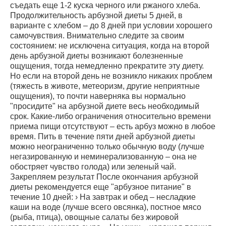
съедать еще 1-2 куска черного или ржаного хлеба.
Продолжительность арбузной диеты 5 дней, в
варианте с хлебом – до 8 дней при условии хорошего
самочувствия. Внимательно следите за своим
состоянием: не исключена ситуация, когда на второй
день арбузной диеты возникают болезненные
ощущения, тогда немедленно прекратите эту диету.
Но если на второй день не возникло никаких проблем
(тяжесть в животе, метеоризм, другие неприятные
ощущения), то почти наверняка вы нормально
"просидите" на арбузной диете весь необходимый
срок. Какие-либо ограничения относительно времени
приема пищи отсутствуют – есть арбуз можно в любое
время. Пить в течение пяти дней арбузной диеты
можно неограниченно только обычную воду (лучше
негазированную и неминерализованную – она не
обостряет чувство голода) или зеленый чай.
Закрепляем результат После окончания арбузной
диеты рекомендуется еще "арбузное питание" в
течение 10 дней: › На завтрак и обед – несладкие
каши на воде (лучше всего овсянка), постное мясо
(рыба, птица), овощные салаты без жировой