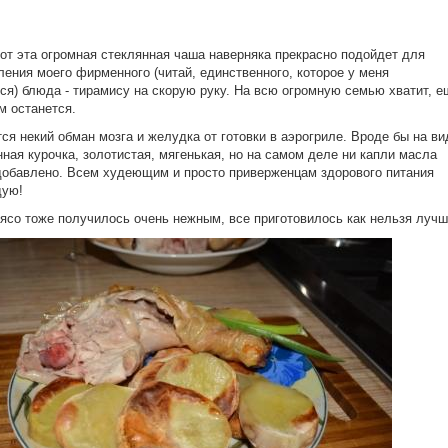
)
вот эта огромная стеклянная чаша наверняка прекрасно подойдет для
ления моего фирменного (читай, единственного, которое у меня
ся) блюда - тирамису на скорую руку. На всю огромную семью хватит, е
м останется.
ся некий обман мозга и желудка от готовки в аэрогриле. Вроде бы на ви
ная курочка, золотистая, мягенькая, но на самом деле ни капли масла
добавлено. Всем худеющим и просто приверженцам здорового питания
дую!
ясо тоже получилось очень нежным, все приготовилось как нельзя лучш