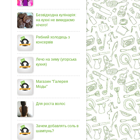
Безвідходна кулінарія:
на кухні не викидаємо
нічого!
Рибний холодець з
консервів
Лечо на зиму (угорська
кухня)
Магазин "Галерея
Моды"
Для роста волос
Зачем добавлять соль в
шампунь?