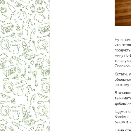
Ну и нем
что гото
продукты
минут 5-
то за ук
Спасибо 
Кстати, 
объемном
поэтому 
В компле
вынимать
добавляю
Гаджет с
барбекю,
рыбку в 
Сама сте