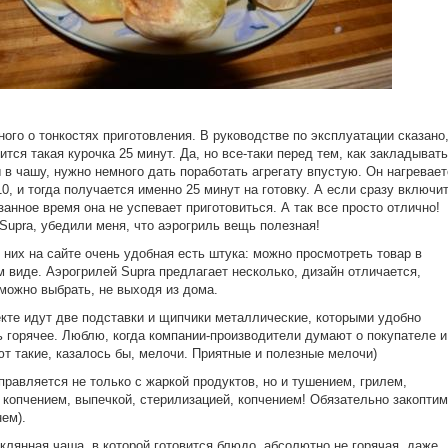
ного о тонкостях приготовления. В руководстве по эксплуатации сказано
вится такая курочка 25 минут. Да, но все-таки перед тем, как закладывать
 в чашу, нужно немного дать поработать агрегату впустую. Он нагревает
10, и тогда получается именно 25 минут на готовку. А если сразу включит
азанное время она не успевает приготовиться. А так все просто отлично!
Supra, убедили меня, что аэрогриль вещь полезная!
у них на сайте очень удобная есть штука: можно просмотреть товар в
 виде. Аэрогрилей Supra предлагает несколько, дизайн отличается,
можно выбрать, не выходя из дома.
кте идут две подставки и щипчики металлические, которыми удобно
 горячее. Люблю, когда компании-производители думают о покупателе и
т такие, казалось бы, мелочи. Приятные и полезные мелочи)
правляется не только с жаркой продуктов, но и тушением, грилем,
 копчением, выпечкой, стерилизацией, копчением! Обязательно закоптим
нем).
клянная чаша, в которой готовится блюдо, абсолютно не горячая, даже