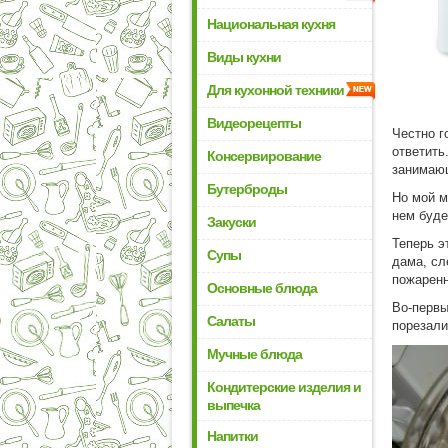
Национальная кухня
Виды кухни
Для кухонной техники
Видеорецепты
Честно г
ответить
Консервирование
занимающ
Бутерброды
Но мой м
нем буде
Закуски
Теперь э
Супы
дама, сл
пожаренн
Основные блюда
Во-первы
Салаты
порезали
Мучные блюда
Кондитерские изделия и
выпечка
Напитки