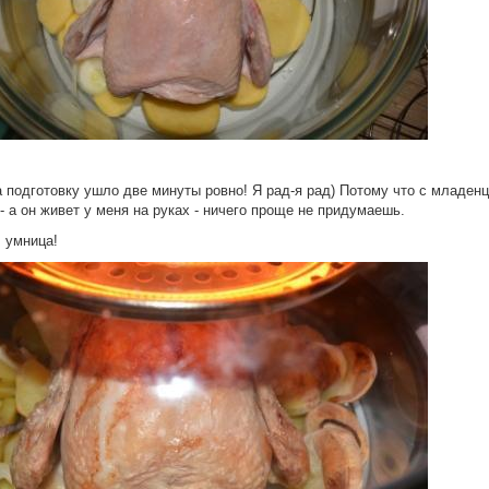
а подготовку ушло две минуты ровно! Я рад-я рад) Потому что с младен
 - а он живет у меня на руках - ничего проще не придумаешь.
, умница!