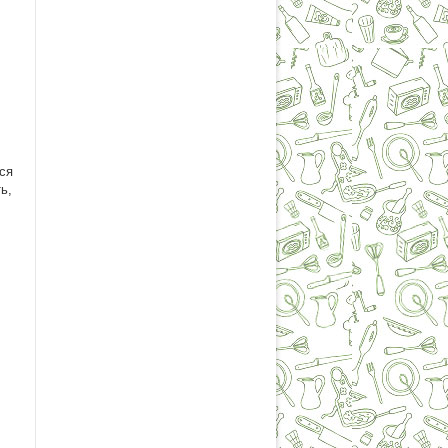
,
ся
ь,