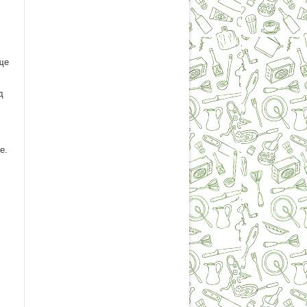
ще
д
е.