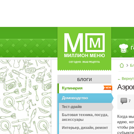
Г
СЕГОДНЯ: 39142 РЕЦЕПТА
Б
← Вернут
БЛОГИ
Аэрог
Кулинария
Домоводство
7
Тест-драйв
Бытовая техника, посуда,
Когда мы
аксессуары
идею, ко
чтобы ра
Интерьер, дизайн, ремонт
субъекти