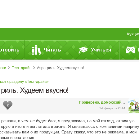
Аукци
отовить
Читать
Учиться
логи
Тест-драйв
Аэрогриль. Худеем вкусно!
ься к разделу «Тест-драйв»
риль. Худеем вкусно!
Проверено. Домохозяйка.
2
14 февраля 2014
 решали, о чем же будет блог, я предложила, на мой взгляд, отличную
торую в итоге и воплотила в жизнь. Я связываюсь с компаниями напрям
ссказывать вам о их продукции. Сразу скажу, что это не реклама, а мои
вные впечатления.