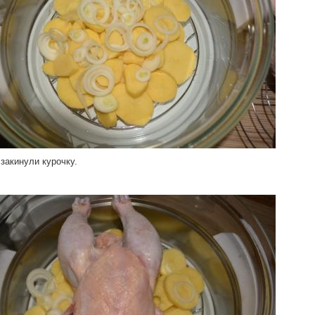
 закинули курочку.