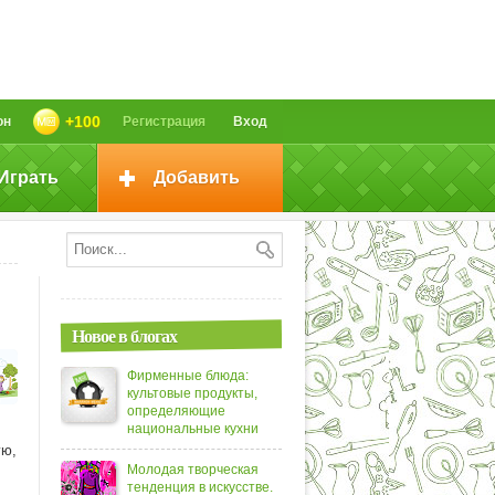
+100
он
Регистрация
Вход
Играть
Добавить
Новое в блогах
Фирменные блюда:
культовые продукты,
определяющие
национальные кухни
ую,
Молодая творческая
тенденция в искусстве.