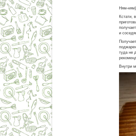
Ням-ням
Кстати, 
приготов
получает
и соседя
Получает
поджарен
туда не 
рекомен
Внутри м