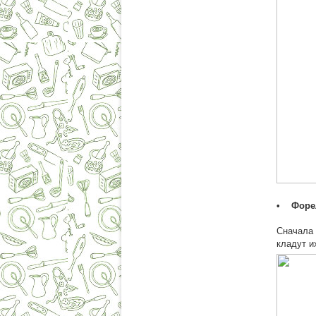
• Форел
Сначала 
кладут и