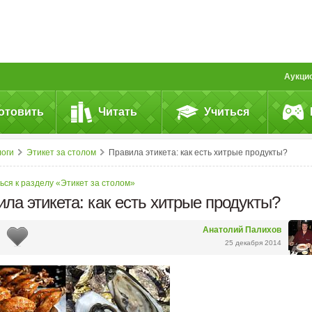
Аукци
отовить
Читать
Учиться
логи
Этикет за столом
Правила этикета: как есть хитрые продукты?
ься к разделу «Этикет за столом»
ла этикета: как есть хитрые продукты?
Анатолий Палихов
25 декабря 2014