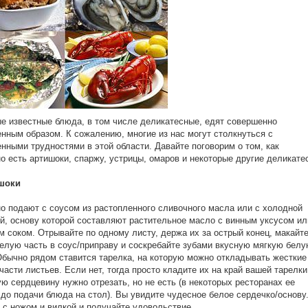
е известные блюда, в том числе деликатесные, едят совершенно
нным образом. К сожалению, многие из нас могут столкнуться с
нными трудностями в этой области. Давайте поговорим о том, как
о есть артишоки, спаржу, устрицы, омаров и некоторые другие деликате
шоки
о подают с соусом из растопленного сливочного масла или с холодной
й, основу которой составляют растительное масло с винным уксусом ил
 соком. Отрывайте по одному листу, держа их за острый конец, макайт
елую часть в соус/приправу и соскребайте зубами вкусную мягкую бел
Обычно рядом ставится тарелка, на которую можно откладывать жесткие
части листьев. Если нет, тогда просто кладите их на край вашей тарелки
ю сердцевину нужно отрезать, но не есть (в некоторых ресторанах ее
до подачи блюда на стол). Вы увидите чудесное белое сердечко/основу
 с ножом и вилкой и получайте удовольствие.