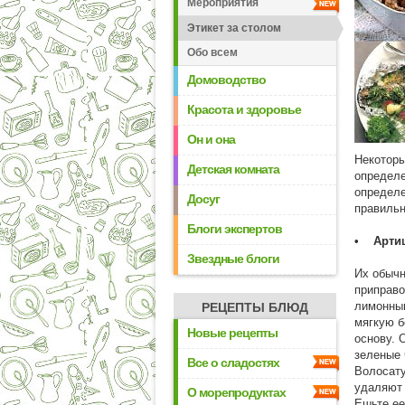
Мероприятия
Этикет за столом
Обо всем
Домоводство
Красота и здоровье
Он и она
Некоторы
Детская комната
определе
определе
Досуг
правильн
Блоги экспертов
• Арти
Звездные блоги
Их обычн
приправо
лимонным
РЕЦЕПТЫ БЛЮД
мягкую б
Новые рецепты
основу. 
зеленые 
Все о сладостях
Волосату
удаляют 
О морепродуктах
Ешьте ее