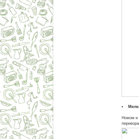
• Мелка
Ножом и 
перевора