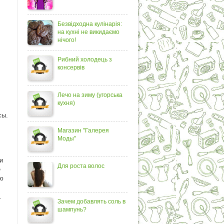
Безвідходна кулінарія:
на кухні не викидаємо
нічого!
Рибний холодець з
консервів
Лечо на зиму (угорська
кухня)
сы.
Магазин "Галерея
Моды"
и
Для роста волос
е
ую
.
Зачем добавлять соль в
шампунь?
.