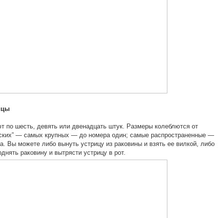
ицы
т по шесть, девять или двенадцать штук. Размеры колеблются от
ских” — самых крупных — до номера один; самые распространенные —
а. Вы можете либо вынуть устрицу из раковины и взять ее вилкой, либо
однять раковину и вытрясти устрицу в рот.