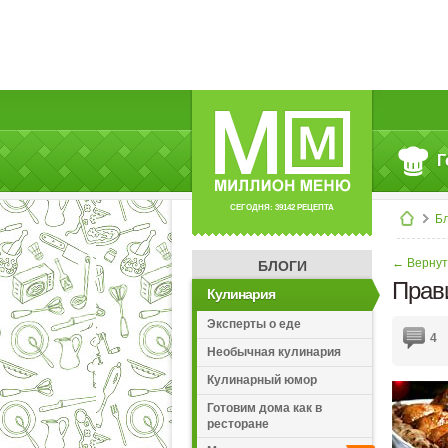
Г
СЕГОДНЯ: 39142 РЕЦЕПТА
Б
← Вернут
БЛОГИ
Прави
Кулинария
Эксперты о еде
4
Необычная кулинария
Кулинарный юмор
Готовим дома как в
ресторане