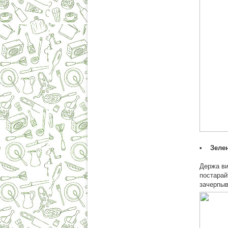
• Зелен
Держа ви
постарай
зачерпыв