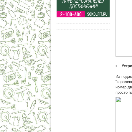
• Устр
Их подаю
“королев
номер дв
просто п