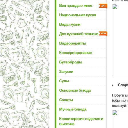
Вся правда о мясе
Национальная кухня
Виды кухни
Для кухонной техники
Видеорецепты
Консервирование
Бутерброды
Закуски
Супы
• Спар
Основные блюда
Побеги м
Салаты
(обычно 
пользуйт
Мучные блюда
Кондитерские изделия и
выпечка