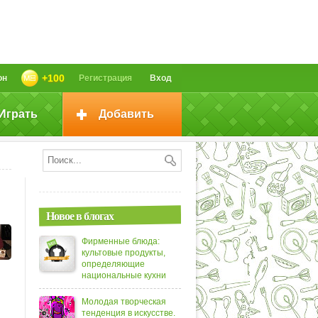
+100
он
Регистрация
Вход
Играть
Добавить
Новое в блогах
Фирменные блюда:
культовые продукты,
определяющие
национальные кухни
Молодая творческая
тенденция в искусстве.