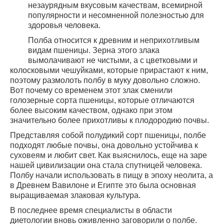
незаурядным вкусовым качествам, всемирной
популярности и несомненной полезностью для
здоровья человека.
Полба относится к древним и неприхотливым
видам пшеницы. Зерна этого злака
вымолачивают не чистыми, а с цветковыми и
колосковыми чешуйками, которые прирастают к ним,
поэтому размолоть полбу в муку довольно сложно.
Вот почему со временем этот злак сменили
голозерные сорта пшеницы, которые отличаются
более высоким качеством, однако при этом
значительно более прихотливы к плодородию почвы.
Представляя собой полудикий сорт пшеницы, полбе
подходят любые почвы, она довольно устойчива к
суховеям и любит свет. Как выяснилось, еще на заре
нашей цивилизации она стала спутницей человека.
Полбу начали использовать в пищу в эпоху неолита, а
в Древнем Вавилоне и Египте это была основная
выращиваемая злаковая культура.
В последнее время специалисты в области
диетологии вновь оживленно заговорили о полбе.