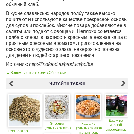
обычный хлеб.
В кухне славянских народов полбу также высоко
почитают и используют в качестве прекрасной основы
для супов и похлебок. Многие повара добавляют ее в
салаты или подают с овощами. Неплохо сочетается
полба с вином, в частности красным, а нежная каша с
приятным ореховым ароматом, приготовленная на
основе этого чудесного злака, невероятно полезна
для детей и людей старшего поколения.
Источник:
http://findfood.ru/product/polba
← Вернуться к разделу «Обо всем»
ЧИТАЙТЕ ТАКЖЕ
Джем из
Энергия
Каша из
чёрной
цельных злаков
цельных злаков
смородины.
Ресторатор
на завтрак