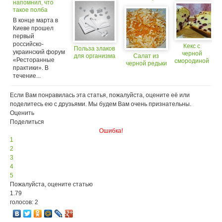
напомнил, что
защитит
такое полба
сердце
В конце марта в
Киеве прошел
первый
российско-
Кекс с
Польза злаков
украинский форум
черной
для организма
Салат из
«Ресторанные
смородиной
черной редьки
практики». В
течение...
Если Вам понравилась эта статья, пожалуйста, оцените её или
поделитесь ею с друзьями. Мы будем Вам очень признательны.
Оценить
Поделиться
Ошибка!
1
2
3
4
5
Пожалуйста, оцените статью
1.79
голосов: 2