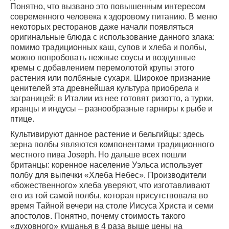
Понятно, что вызвано это повышенным интересом
современного человека к здоровому питанию. В меню
некоторых ресторанов даже начали появляться
оригинальные блюда с использование данного злака:
помимо традиционных каш, супов и хлеба и полбы,
можно попробовать нежные соусы и воздушные
кремы с добавлением перемолотой крупы этого
растения или полбяные сухари. Широкое признание
ценителей эта древнейшая культура приобрела и
заграницей: в Италии из нее готовят ризотто, а турки,
иранцы и индусы – разнообразные гарниры к рыбе и
птице.
Культивируют данное растение и бельгийцы: здесь
зерна полбы являются компонентами традиционного
местного пива Joseph. Но дальше всех пошли
британцы: коренное население Уэльса использует
полбу для выпечки «Хлеба Небес». Производители
«божественного» хлеба уверяют, что изготавливают
его из той самой полбы, которая присутствовала во
время Тайной вечери на столе Иисуса Христа и семи
апостолов. Понятно, почему стоимость такого
«духовного» кушанья в 4 раза выше цены на