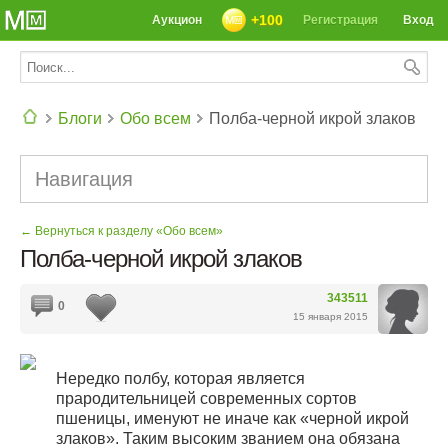
+100
Аукцион
Регистрация
Вход
Блоги
Обо всем
Полба-черной икрой злаков
СЕГОДНЯ: 39142 РЕЦЕПТА
Навигация
← Вернуться к разделу «Обо всем»
Полба-черной икрой злаков
343511
0
15 января 2015
Нередко полбу, которая является
прародительницей современных сортов
пшеницы, именуют не иначе как «черной икрой
злаков». Таким высоким званием она обязана