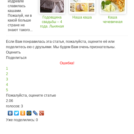
издревле
славилась
кашами.
Пожалуй, ни в
Годовщина
Наша каша
Каша
какой больше
свадьбы – 4
чечевичная
стране не
года. Льняная
знают такого...
свадьба
Если Вам понравилась эта статья, пожалуйста, оцените её или
поделитесь ею с друзьями. Мы будем Вам очень признательны.
Оценить
Поделиться
Ошибка!
1
2
3
4
5
Пожалуйста, оцените статью
2.06
голосов: 3
Уже поделились: 0