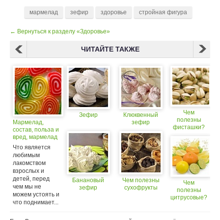
мармелад
зефир
здоровье
стройная фигура
← Вернуться к разделу «Здоровье»
ЧИТАЙТЕ ТАКЖЕ
Чем
Зефир
Клюквенный
полезны
Мармелад,
зефир
фисташки?
состав, польза и
вред, мармелад
и похудение
Что является
любимым
лакомством
взрослых и
детей, перед
Банановый
Чем полезны
Чем
чем мы не
зефир
сухофрукты
полезны
можем устоять и
цитрусовые?
что поднимает...