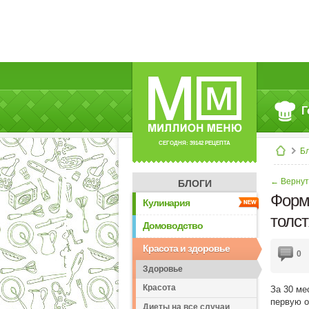
Г
СЕГОДНЯ: 39142 РЕЦЕПТА
Б
← Вернут
БЛОГИ
Форм
Кулинария
толс
Домоводство
Красота и здоровье
0
Здоровье
Красота
За 30 ме
первую о
Диеты на все случаи