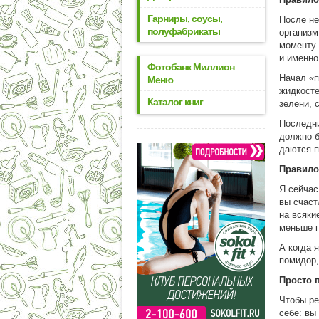
Гарниры, соусы,
После не
полуфабрикаты
организм
моменту 
и именно
Фотобанк Миллион
Начал «п
Меню
жидкосте
Каталог книг
зелени, 
Последни
должно б
даются п
Правило 
Я сейчас
вы счаст
на всяки
меньше п
А когда 
помидор,
Просто 
Чтобы ре
себе: вы 