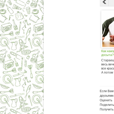
Как нак
досыта?
Стараеш
весь ве
все кра
А потом 
Если Вам 
друзьями
Оценить
Поделить
Получить