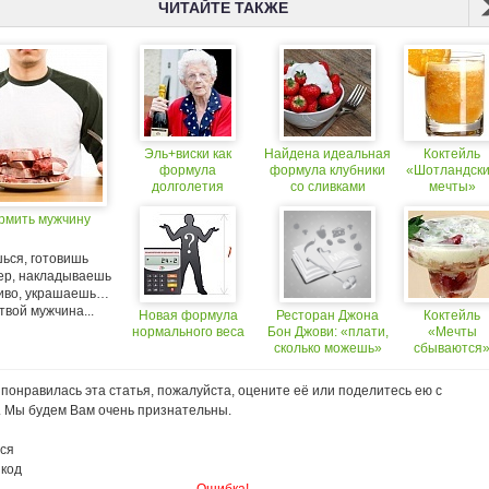
ЧИТАЙТЕ ТАКЖЕ
Эль+виски как
Найдена идеальная
Коктейль
формула
формула клубники
«Шотландск
долголетия
со сливками
мечты»
ормить мужчину
ься, готовишь
чер, накладываешь
сиво, украшаешь…
твой мужчина...
Новая формула
Ресторан Джона
Коктейль
нормального веса
Бон Джови: «плати,
«Мечты
сколько можешь»
сбываются
понравилась эта статья, пожалуйста, оцените её или поделитесь ею с
. Мы будем Вам очень признательны.
ся
 код