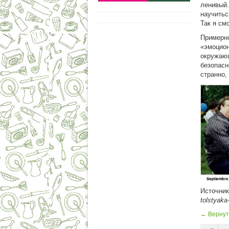
ленивый.
научитьс
Так я см
Примерно
«эмоцио
окружающ
безопасн
странно,
Источни
tolstyak
← Вернут