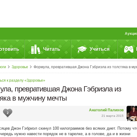
Аукци
отовить
Читать
Учиться
логи
Здоровье
Формула, превратившая Джона Гэбриэла из толстяка в мужчину мечт
ься к разделу «Здоровье»
ула, превратившая Джона Гэбриэла из
тяка в мужчину мечты
Анатолий Палихов
2
21 марта 2015
сяцев Джон Гэбриэл скинул 100 килограммов без всяких диет. Потому чт
чередь нужно навести порядок не в тарелке, а в голове, да и в жизни