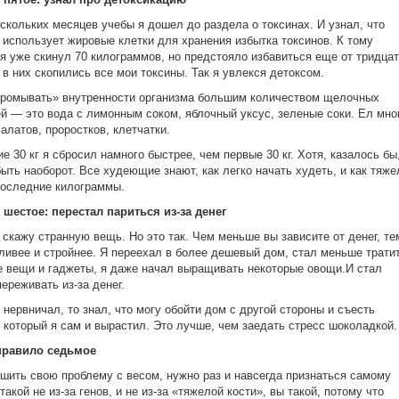
скольких месяцев учебы я дошел до раздела о токсинах. И узнал, что
 использует жировые клетки для хранения избытка токсинов. К тому
я уже скинул 70 килограммов, но предстояло избавиться еще от тридцат
 в них скопились все мои токсины. Так я увлекся детоксом.
ромывать» внутренности организма большим количеством щелочных
й — это вода с лимонным соком, яблочный уксус, зеленые соки. Ел мно
салатов, проростков, клетчатки.
е 30 кг я сбросил намного быстрее, чем первые 30 кг. Хотя, казалось бы
ыть наоборот. Все худеющие знают, как легко начать худеть, и как тяже
оследние килограммы.
шестое: перестал париться из-за денег
 скажу странную вещь. Но это так. Чем меньше вы зависите от денег, те
ливее и стройнее. Я переехал в более дешевый дом, стал меньше трати
е вещи и гаджеты, я даже начал выращивать некоторые овощи.И стал
ереживать из-за денег.
я нервничал, то знал, что могу обойти дом с другой стороны и съесть
 который я сам и вырастил. Это лучше, чем заедать стресс шоколадкой.
правило седьмое
шить свою проблему с весом, нужно раз и навсегда признаться самому
такой не из-за генов, и не из-за «тяжелой кости», вы такой, потому что