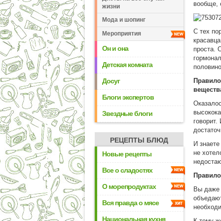
вообще, 
жизни
Мода и шопинг
С тех по
Мероприятия
красавца
Он и она
проста. 
гормонал
Детская комната
половино
Досуг
Правило
веществ
Блоги экспертов
Оказалос
высокока
Звездные блоги
говорит.
достаточ
РЕЦЕПТЫ БЛЮД
И знаете
не хотел
Новые рецепты
недостаю
Все о сладостях
Правило
О морепродуктах
Вы даже 
объедают
Вся правда о мясе
необходи
Национальная кухня
К тому ж