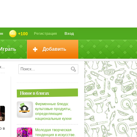
+100
он
Регистрация
Вход
Играть
Добавить
ы
Новое в блогах
Фирменные блюда:
культовые продукты,
определяющие
национальные кухни
о в
Молодая творческая
тенденция в искусстве.