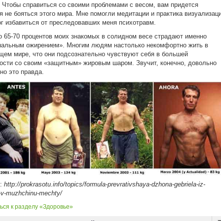
 Чтобы справиться со своими проблемами с весом, вам придется
я не бояться этого мира. Мне помогли медитации и практика визуализаци
ог избавиться от преследовавших меня психотравм.
 65-70 процентов моих знакомых в солидном весе страдают именно
нальным ожирением». Многим людям настолько некомфортно жить в
ем мире, что они подсознательно чувствуют себя в большей
ости со своим «защитным» жировым шаром. Звучит, конечно, довольно
 но это правда.
к:
http://prokrasotu.info/topics/formula-prevrativshaya-dzhona-gebriela-iz-
a-v-muzhchinu-mechty/
ься к разделу «Здоровье»