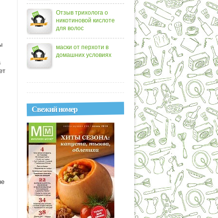
Отзыв трихолога о
никотиновой кислоте
для волос
ы
маски от перхоти в
домашних условиях
а
ет
Свежий номер
не