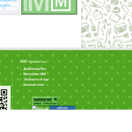
ММ проекты
Домоводство
Фотобанк ММ
Эксперты о еде
Каталог книг
© ООО «Издательство «Миллион Меню» 2002