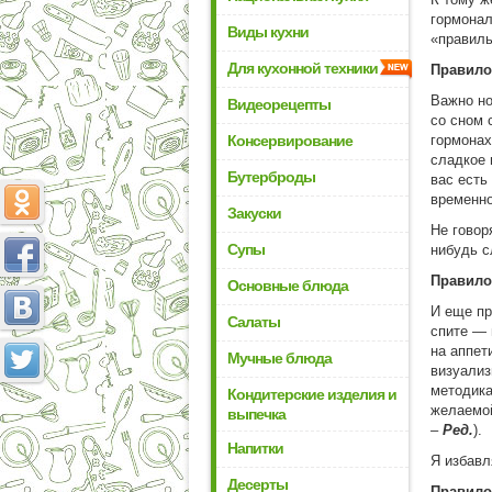
гормонал
Виды кухни
«правил
Для кухонной техники
Правило
Важно но
Видеорецепты
со сном 
Консервирование
гормонах
сладкое 
Бутерброды
вас есть
временно
Закуски
Не говор
Супы
нибудь с
Правило
Основные блюда
И еще пр
Салаты
спите — 
на аппет
Мучные блюда
визуализ
методика
Кондитерские изделия и
желаемой
выпечка
–
Ред.
).
Напитки
Я избавл
Десерты
Правило