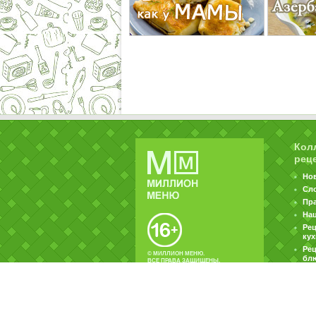
Кол
рец
Но
Сл
Пр
На
Ре
ку
Рец
© МИЛЛИОН МЕНЮ.
бл
ВСЕ ПРАВА ЗАЩИЩЕНЫ.
|
|
Контакты
Пользовательское соглашение
Об