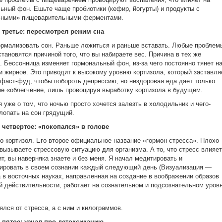
ьный фон. Ешьте чаще пробиотики (кефир, йогурты) и продукты с
ьными» пищеварительными ферментами.
 третье: пересмотрел режим сна
рмализовать сон. Раньше ложиться и раньше вставать. Любые проблем
становятся причиной того, что вы набираете вес. Причина в тех же
. Бессонница изменяет гормональный фон, из-за чего постоянно тянет н
и жирное. Это приводит к высокому уровню кортизола, который заставля
 фаст-фуд, чтобы побороть депрессию, но нездоровая еда дает только
е «облегчение, лишь провоцируя выработку кортизола в будущем.
я уже о том, что ночью просто хочется залезть в холодильник и чего-
лопать на сон грядущий.
 четвертое: «покопался» в голове
о кортизол. Его второе официальное название «гормон стресса». Плохо
вызываете стрессовую ситуацию для организма. А то, что стресс влияет
ит, вы наверняка знаете и без меня. Я начал медитировать и
ировать в своем сознании каждый следующий день (Визуализация —
 в восточных науках, направленная на создание в воображении образов
 действительности, работает на сознательном и подсознательном уров
ялся от стресса, а с ним и килограммов.
 пятое: узнал про детоксикацию