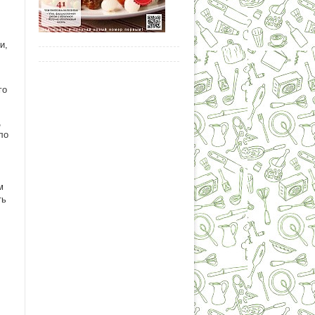
и,
го
,
ло
м
ть