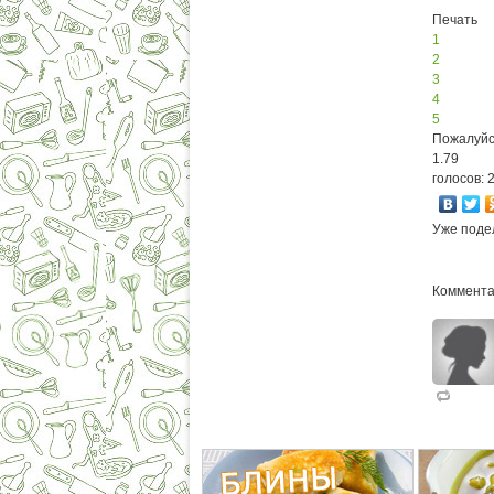
Печать
1
2
3
4
5
Пожалуйс
1.79
голосов: 
Уже поде
Коммента