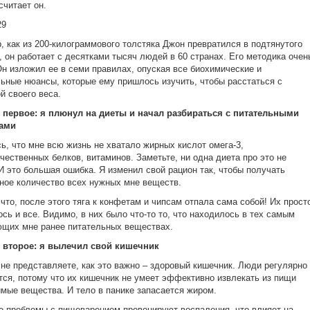
считает он.
р, как из 200-килограммового толстяка Джон превратился в подтянутого
, он работает с десятками тысяч людей в 60 странах. Его методика очен
Он изложил ее в семи правилах, опуская все биохимические и
ьные нюансы, которые ему пришлось изучить, чтобы расстаться с
й своего веса.
 первое: я плюнул на диеты и начал разбираться с питательными
ами
ь, что мне всю жизнь не хватало жирных кислот омега-3,
чественных белков, витаминов. Заметьте, ни одна диета про это не
 И это большая ошибка. Я изменил свой рацион так, чтобы получать
ное количество всех нужных мне веществ.
 что, после этого тяга к конфетам и чипсам отпала сама собой! Их прост
ось и все. Видимо, в них было что-то то, что находилось в тех самым
щих мне ранее питательных веществах.
 второе: я вылечил свой кишечник
не представляете, как это важно – здоровый кишечник. Люди регулярно
ся, потому что их кишечник не умеет эффективно извлекать из пищи
мые вещества. И тело в панике запасается жиром.
е проблемы с пищеварением провоцируют воспаления, что влияет на