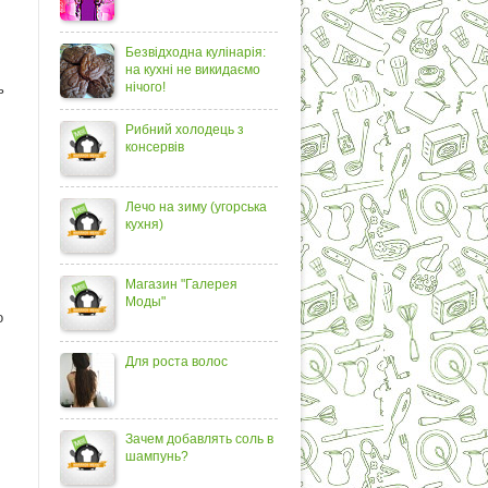
Безвідходна кулінарія:
на кухні не викидаємо
нічого!
ь
Рибний холодець з
консервів
Лечо на зиму (угорська
кухня)
Магазин "Галерея
Моды"
о
Для роста волос
Зачем добавлять соль в
шампунь?