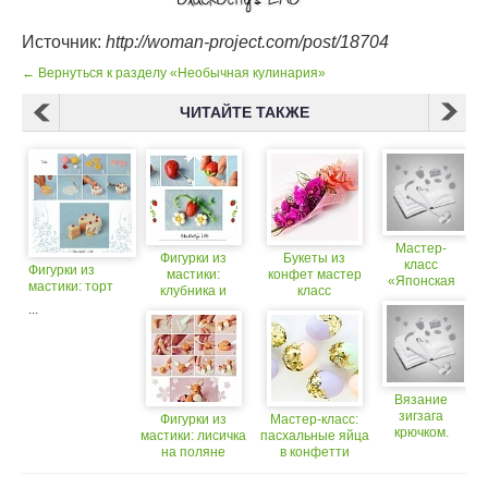
Источник:
http://woman-project.com/post/18704
← Вернуться к разделу «Необычная кулинария»
ЧИТАЙТЕ ТАКЖЕ
Мастер-
Фигурки из
Букеты из
класс
Фигурки из
мастики:
конфет мастер
«Японская
мастики: торт
клубника и
класс
чайная
земляника
...
церемония»
Вязание
зигзага
Фигурки из
Мастер-класс:
крючком.
мастики: лисичка
пасхальные яйца
Мастер-
на поляне
в конфетти
класс