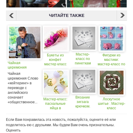
ЧИТАЙТЕ ТАКЖЕ
Мастер-
Букеты из
Фигурки из
класс по
конфет
мастики:
Чайная
пинеткам
мастер класс
мастер-класс по
церемония
"Кеды-
созданию
хулиганы"
поросенка
Чайная
церемония Слово
«кейтеринг» в
переводе с
английского
означает
Вязание
Мастер-класс:
Лоскутное
зигзага
«общественное...
пасхальные
шитье : Мастер-
крючком.
яйца в
класс
Мастер-
конфетти
«Шестиугольник
класс
из лоскутов»
Если Вам понравилась эта новость, пожалуйста, оцените её или
поделитесь ею с друзьями. Мы будем Вам очень признательны.
Оценить