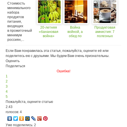
Стоимость
минимального
набора
продуктов
питания,
входящих
20-летняя
Война
Продуктовая
в прожиточный
«банановая
войной, а
амнистия: 7
минимум
война»
обед по
полезных
россиян,...
закончилась
расписанию!
продуктов,
Bon appétit!
которые мы
привыкли считать
Если Вам понравилась эта статья, пожалуйста, оцените её или
вредными
поделитесь ею с друзьями. Мы будем Вам очень признательны.
Оценить
Поделиться
Ошибка!
1
2
3
4
5
Пожалуйста, оцените статью
2.43
голосов: 4
Уже поделились: 2