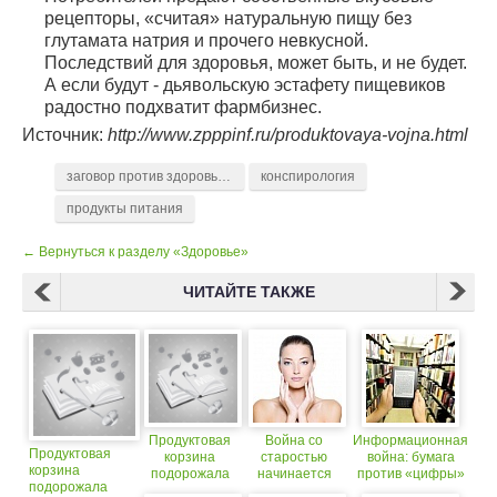
рецепторы, «считая» натуральную пищу без
глутамата натрия и прочего невкусной.
Последствий для здоровья, может быть, и не будет.
А если будут - дьявольскую эстафету пищевиков
радостно подхватит фармбизнес.
Источник:
http://www.zpppinf.ru/produktovaya-vojna.html
заговор против здоровья нации
конспирология
продукты питания
← Вернуться к разделу «Здоровье»
ЧИТАЙТЕ ТАКЖЕ
Продуктовая
Война со
Информационная
Продуктовая
корзина
старостью
война: бумага
корзина
подорожала
начинается
против «цифры»
подорожала
до тридцати