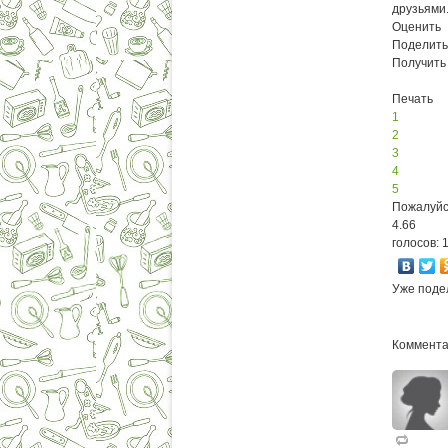
друзьями
Оценить
Поделить
Получить
Печать
1
2
3
4
5
Пожалуйс
4.66
голосов: 
Уже поде
Коммента