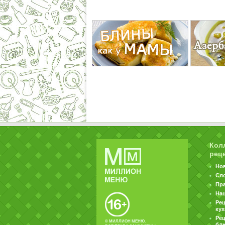
Кол
рец
Но
Сл
Пр
На
Ре
ку
Рец
© МИЛЛИОН МЕНЮ.
бл