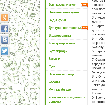
хвостов 
Вся правда о мясе
клейкост
этих час
Национальная кухня
мякоть, 
3. Лучше
Виды кухни
лучше — 
4. Варят
Для кухонной техники
для холо
покрыват
Видеорецепты
5. Чтобы
в процес
Консервирование
бульону 
Бутерброды
6. Варит
количест
Закуски
7. Солит
середине
Супы
нескольк
безвкусн
Основные блюда
8. В бул
или сель
Салаты
Также до
золотист
Мучные блюда
После ва
Кондитерские изделия и
9. В хол
выпечка
естестве