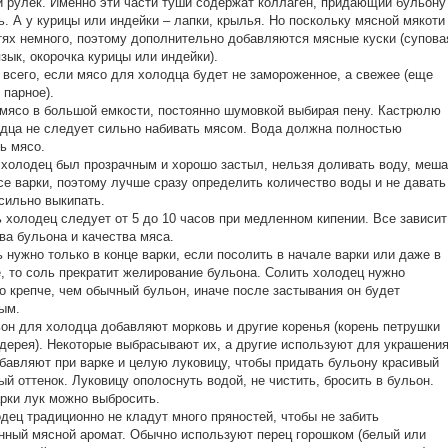
и рулек. Именно эти части туши содержат коллаген, придающий бульону
ь. А у курицы или индейки – лапки, крылья. Но поскольку мясной мякоти
тях немного, поэтому дополнительно добавляются мясные куски (супова
язык, окорочка курицы или индейки).
 всего, если мясо для холодца будет не замороженное, а свежее (еще
парное).
 мясо в большой емкости, постоянно шумовкой выбирая пену. Кастрюлю
дца не следует сильно набивать мясом. Вода должна полностью
ь мясо.
 холодец был прозрачным и хорошо застыл, нельзя доливать воду, меша
се варки, поэтому лучше сразу определить количество воды и не давать
сильно выкипать.
ь холодец следует от 5 до 10 часов при медленном кипении. Все зависит
ва бульона и качества мяса.
ь нужно только в конце варки, если посолить в начале варки или даже в
, то соль прекратит желирование бульона. Солить холодец нужно
о крепче, чем обычный бульон, иначе после застывания он будет
ым.
ьон для холодца добавляют морковь и другие коренья (корень петрушки
дерея). Некоторые выбрасывают их, а другие используют для украшения
бавляют при варке и целую луковицу, чтобы придать бульону красивый
ый оттенок. Луковицу ополоснуть водой, не чистить, бросить в бульон.
рки лук можно выбросить.
одец традиционно не кладут много пряностей, чтобы не забить
нный мясной аромат. Обычно используют перец горошком (белый или