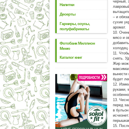
черный, 
Напитки
лавровый
вытащить
Десерты
– и обяз
сухие ук
Гарниры, соусы,
аромат.
полуфабрикаты
10. Очен
мясо и о
добавить
Фотобанк Миллион
холодец 
Меню
11. Чтоб
Каталог книг
снять. У
Жир можн
максимал
вынести 
будет ле
12. Изме
руками, 
особенно
13. Чесн
перед за
в бульон
исчезнет
перышкам
15. Посл