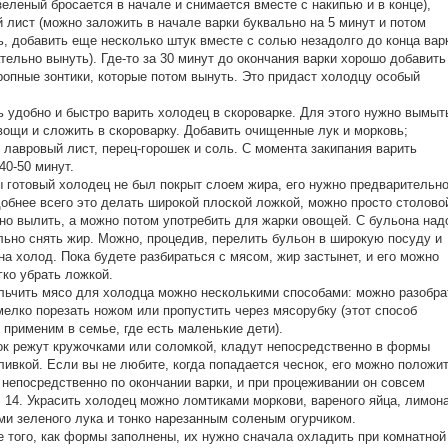
зеленый бросается в начале и снимается вместе с накипью и в конце),
 лист (можно заложить в начале варки буквально на 5 минут и потом
, добавить еще несколько штук вместе с солью незадолго до конца вар
ательно вынуть). Где-то за 30 минут до окончания варки хорошо добавить
ропные зонтики, которые потом вынуть. Это придаст холодцу особый
ь удобно и быстро варить холодец в скороварке. Для этого нужно вымыт
вощи и сложить в скороварку. Добавить очищенные лук и морковь;
 лавровый лист, перец-горошек и соль. С момента закипания варить
40-50 минут.
ы готовый холодец не был покрыт слоем жира, его нужно предварительн
добнее всего это делать широкой плоской ложкой, можно просто столово
о вылить, а можно потом употребить для жарки овощей. С бульона над
ьно снять жир. Можно, процедив, перелить бульон в широкую посуду и
на холод. Пока будете разбираться с мясом, жир застынет, и его можно
гко убрать ложкой.
льчить мясо для холодца можно несколькими способами: можно разобра
мелко порезать ножом или пропустить через мясорубку (этот способ
 применим в семье, где есть маленькие дети).
ок режут кружочками или соломкой, кладут непосредственно в формы
ливкой. Если вы не любите, когда попадается чеснок, его можно положи
 непосредственно по окончании варки, и при процеживании он совсем
. 14. Украсить холодец можно ломтиками моркови, вареного яйца, лимона
и зеленого лука и тонко нарезанным соленым огурчиком.
е того, как формы заполнены, их нужно сначала охладить при комнатной