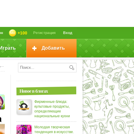
+100
он
Регистрация
Вход
Играть
Добавить
А
Новое в блогах
Фирменные блюда:
культовые продукты,
определяющие
национальные кухни
Молодая творческая
тенденция в искусстве.