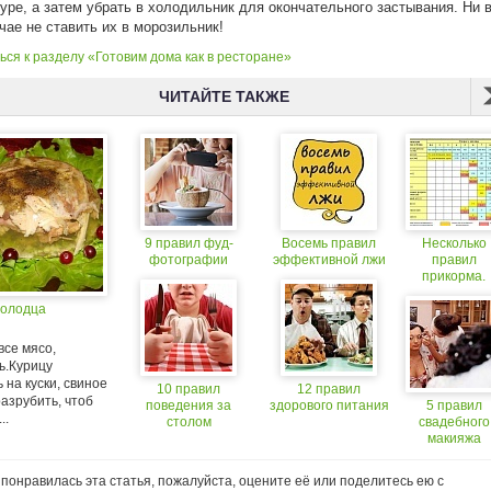
уре, а затем убрать в холодильник для окончательного застывания. Ни 
чае не ставить их в морозильник!
ся к разделу «Готовим дома как в ресторане»
ЧИТАЙТЕ ТАКЖЕ
9 правил фуд-
Восемь правил
Несколько
фотографии
эффективной лжи
правил
прикорма.
холодца
все мясо,
ь.Курицу
 на куски, свиное
10 правил
12 правил
азрубить, чтоб
поведения за
здорового питания
5 правил
..
столом
свадебного
макияжа
понравилась эта статья, пожалуйста, оцените её или поделитесь ею с