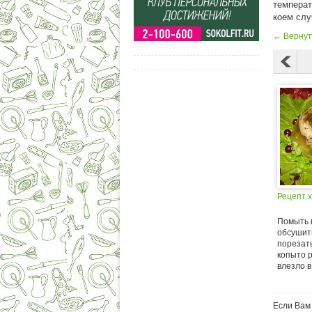
температ
коем слу
← Вернуть
Рецепт 
Помыть 
обсушит
порезать
копыто р
влезло в.
Если Вам 