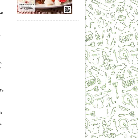
ки
ь
о
й.
о
ть
ть
,