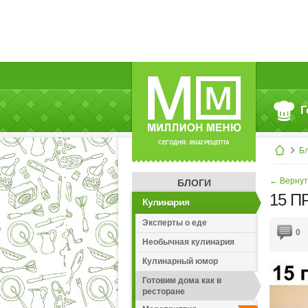
Г
СЕГОДНЯ: 39142 РЕЦЕПТА
Б
← Вернуть
БЛОГИ
15 
Кулинария
Эксперты о еде
0
Необычная кулинария
Кулинарный юмор
Готовим дома как в
ресторане