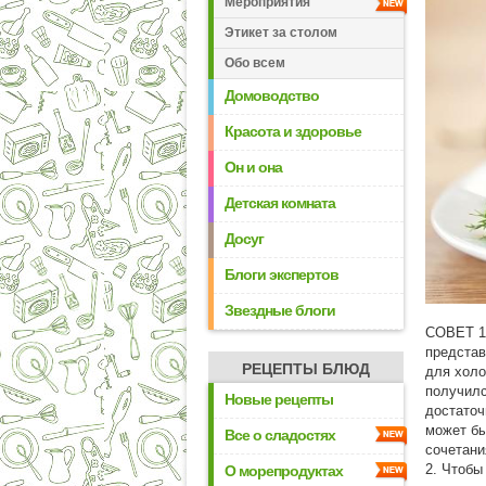
Мероприятия
Этикет за столом
Обо всем
Домоводство
Красота и здоровье
Он и она
Детская комната
Досуг
Блоги экспертов
Звездные блоги
СОВЕТ 1:
представ
РЕЦЕПТЫ БЛЮД
для холо
получилс
Новые рецепты
достаточ
может бы
Все о сладостях
сочетани
2. Чтобы
О морепродуктах