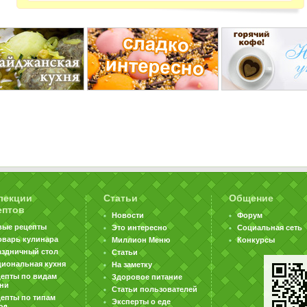
лекции
Статьи
Общение
ептов
Новости
Форум
вые рецепты
Это интересно
Социальная сеть
оварь кулинара
Миллион Меню
Конкурсы
аздничный стол
Статьи
циональная кухня
На заметку
цепты по видам
Здоровое питание
хни
Статьи пользователей
епты по типам
Эксперты о еде
юд