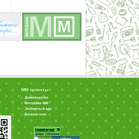
ММ проекты
Домоводство
Фотобанк ММ
Эксперты о еде
Каталог книг