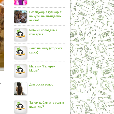
Безвідходна кулінарія:
на кухні не викидаємо
нічого!
Рибний холодець з
консервів
Лечо на зиму (угорська
кухня)
Магазин "Галерея
Моды"
,
Для роста волос
Зачем добавлять соль в
шампунь?
,