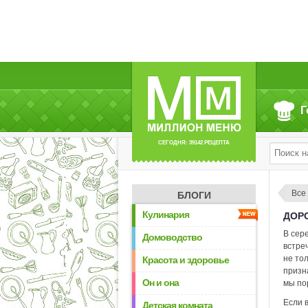
Г
СЕГОДНЯ: 39142 РЕЦЕПТА
Все
БЛОГИ
Кулинария
ДОРО
В сер
Домоводство
встре
не то
Красота и здоровье
призна
Он и она
мы по
Если 
Детская комната