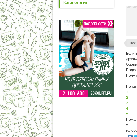
Каталог книг
Все
Если 
друзь
Оцени
Подел
Получ
Печат
1
2
3
4
5
Пожал
5
голосо