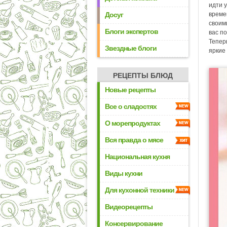
идти у
Досуг
времен
своим
Блоги экспертов
вас п
Тепер
Звездные блоги
яркие
РЕЦЕПТЫ БЛЮД
Новые рецепты
Все о сладостях
О морепродуктах
Вся правда о мясе
Национальная кухня
Виды кухни
Для кухонной техники
Видеорецепты
Консервирование