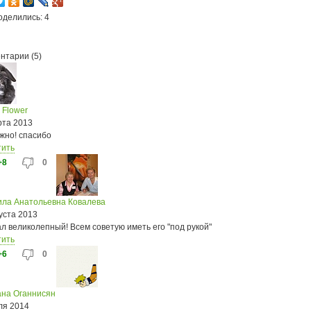
оделились: 4
нтарии (5)
 Flower
рта 2013
ежно! спасибо
тить
+8
0
ла Анатольевна Ковалева
уста 2013
л великолепный! Всем советую иметь его "под рукой"
тить
+6
0
на Оганнисян
ля 2014