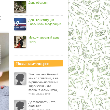
День обезьян
.
е
День Конституции
Российской Федерации
Международный день
танго
Новые комментарии
Это описан обычный
чай со сливками, а не
киргизский/ногайский.
Киргизский - это
вариант калмыцкого,...
29.07.2026 в 12:38
До готовности - это
сколько?