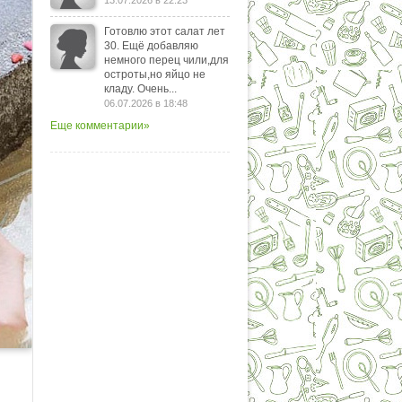
13.07.2026 в 22:23
Готовлю этот салат лет
30. Ещё добавляю
немного перец чили,для
остроты,но яйцо не
кладу. Очень...
06.07.2026 в 18:48
Еще комментарии»