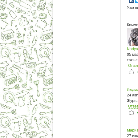
Уже п
Комме
Nadya
05 ма
так н
Отве
Людми
24 авг
Журна
Отве
Мариа
27 ию