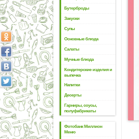
Бутерброды
Закуски
Супы
Основные блюда
Салаты
Мучные блюда
Кондитерские изделия и
выпечка
Напитки
Десерты
Гарниры, соусы,
полуфабрикаты
Фотобанк Миллион
Меню