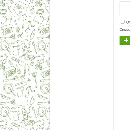
Оп
Симво