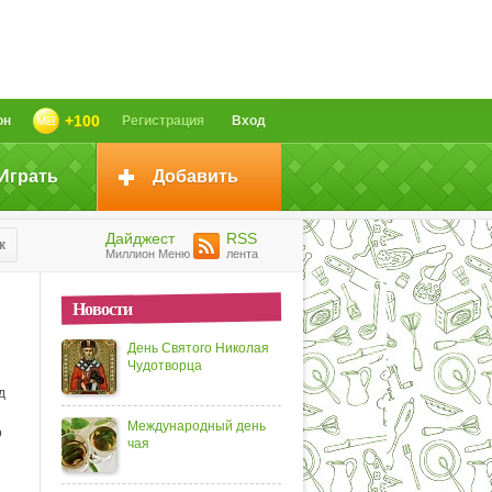
+100
он
Регистрация
Вход
Играть
Добавить
Дайджест
RSS
к
Миллион Меню
лента
Новости
День Святого Николая
Чудотворца
д
Международный день
о
чая