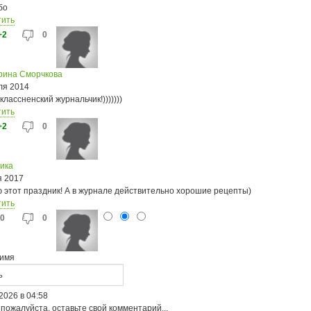
бо
тить
+2
0
рина Сморчкова
ля 2014
классненский журнальчик!)))))))
тить
+2
0
ика
я 2017
 этот праздник! А в журнале действительно хорошие рецепты)
тить
0
0
имя
2026 в 04:58
 пожалуйста, оставьте свой комментарий...