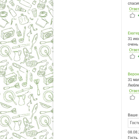
спаси
Отве
Екате
31 ию
очень 
Отве
Верон
31 ма
Люблю
Отве
Ваше 
08.08.
Гость,