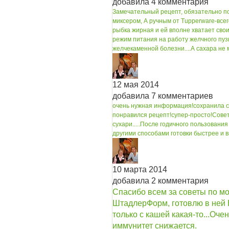
добавила 4 комментария
Замечательный рецепт, обязательно по
миксером, А ручным от Tupperware-всег
рыбка жирная и ей вполне хватает своих
режим питания на работу желчного пуз
желчекаменной болезни....
А сахара не 
12 мая 2014
добавила 7 комментариев
очень нужная информация!
сохранила 
понравился рецепт!
супер-просто!
Совет
сухари.....
После годичного пользования
другими способами готовки быстрее и в
10 марта 2014
добавила 2 комментария
Спасибо всем за советы по мо
ШтадлерФорм, готовлю в ней В
только с кашей какая-то...
Очен
иммунитет снижается.