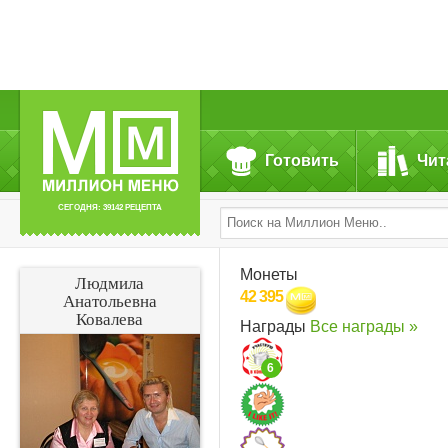
Готовить
Чит
СЕГОДНЯ: 39142 РЕЦЕПТА
Монеты
Людмила
42 395
Анатольевна
Ковалева
Награды
Все награды »
6