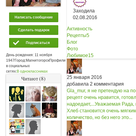
Заходила
02.08.2016
Написать сообщение
Активность
Сделать подарок
Рецепты
5
Блог
Подписаться
Фото
Любимое
15
День рождения:
11 ноября
1947
Город:
Магнитогорск
Профили
в социальных
сетях:
В одноклассниках
25 января 2016
Читают (8)
добавила 2 комментария
Gla_mur, я не претендую на по
рецепт очень нравится, готовл
надоедает,...
Уважаемая Рада, 
Хлеб становится очень мягким,
количество, но без него это...