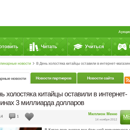
Аукци
отовить
Читать
Учиться
улинарные новости
В День холостяка китайцы оставили в интернет-магазинах 3 миллиарда долларов
Новости партнеров
Новости сайта
арные новости
ь холостяка китайцы оставили в интернет-
зинах 3 миллиарда долларов
Миллион Меню
14
1
14 ноября 2012
В Китае пользуется все большей популярност