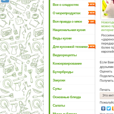
Все о сладостях
О морепродуктах
Вся правда о мясе
Новогод
можно п
Национальная кухня
интерне
Россиян
Виды кухни
«дарено
передари
Для кухонной техники
более п
европейс
Видеорецепты
Если Вам 
Консервирование
друзьями
Бутерброды
Оценить
Поделить
Закуски
Получить
Супы
Печать
Это инт
Основные блюда
Пожалуйс
Салаты
Мучные блюда