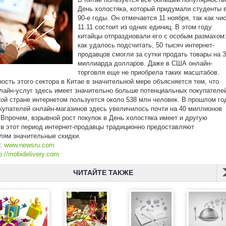
День холостяка, который придумали студенты 
90-е годы. Он отмечается 11 ноября, так как чи
11.11 состоит из одних единиц. В этом году
китайцы отпраздновали его с особым размахом
как удалось подсчитать, 50 тысяч интернет-
продавцов смогли за сутки продать товары на 3
миллиарда долларов. Даже в США онлайн-
торговля еще не приобрела таких масштабов.
ость этого сектора в Китае в значительной мере объясняется тем, что
лайн-услуг здесь имеет значительно больше потенциальных покупателе
той стране интернетом пользуется около 538 млн человек. В прошлом го
купателей онлайн-магазинов здесь увеличилось почти на 40 миллионов
 Впрочем, взрывной рост покупок в День холостяка имеет и другую
 в этот период интернет-продавцы традиционно предоставляют
лям значительные скидки.
к:
www.newsru.com
p://mobidelivery.com
ЧИТАЙТЕ ТАКЖЕ