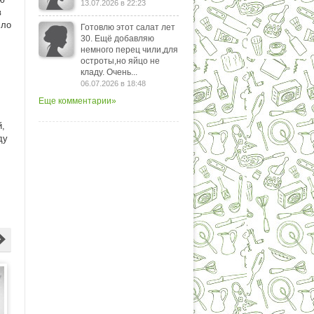
13.07.2026 в 22:23
в
сло
Готовлю этот салат лет
30. Ещё добавляю
:
немного перец чили,для
остроты,но яйцо не
кладу. Очень...
06.07.2026 в 18:48
Еще комментарии»
й,
ду