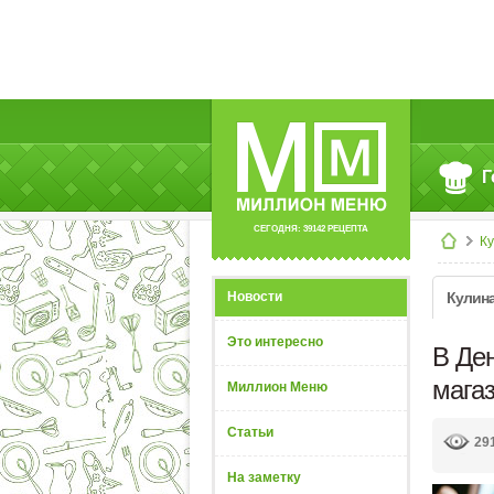
Г
СЕГОДНЯ: 39142 РЕЦЕПТА
К
Новости
Кулин
Это интересно
В Ден
мага
Миллион Меню
Статьи
29
На заметку