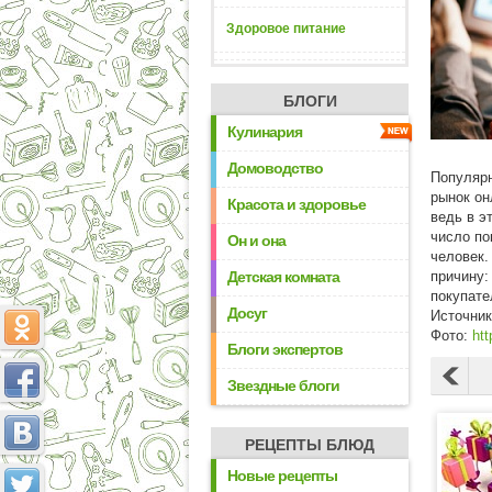
Здоровое питание
БЛОГИ
Кулинария
Домоводство
Популярн
рынок он
Красота и здоровье
ведь в э
число по
Он и она
человек.
Детская комната
причину:
покупате
Досуг
Источни
Фото:
htt
Блоги экспертов
Звездные блоги
РЕЦЕПТЫ БЛЮД
Новые рецепты