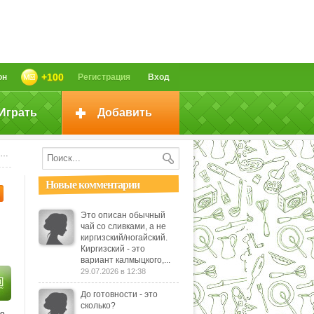
+100
он
Регистрация
Вход
Играть
Добавить
Новые комментарии
Это описан обычный
чай со сливками, а не
киргизский/ногайский.
Киргизский - это
вариант калмыцкого,...
29.07.2026 в 12:38
До готовности - это
сколько?
ью