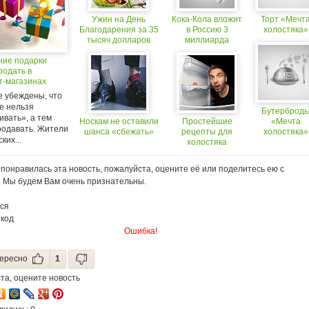
Ужин на День
Кока-Кола вложит
Торт «Мечт
Благодарения за 35
в Россию 3
холостяка»
тысяч долларов
миллиарда
ние подарки
родать в
т-магазинах
е убеждены, что
е нельзя
Бутерброд
вать», а тем
Носкам не оставили
Простейшие
«Мечта
родавать. Жители
шанса «сбежать»
рецепты для
холостяка»
ких...
холостяка
понравилась эта новость, пожалуйста, оцените её или поделитесь ею с
. Мы будем Вам очень признательны.
ся
 код
Ошибка!
ересно
1
та, оцените новость