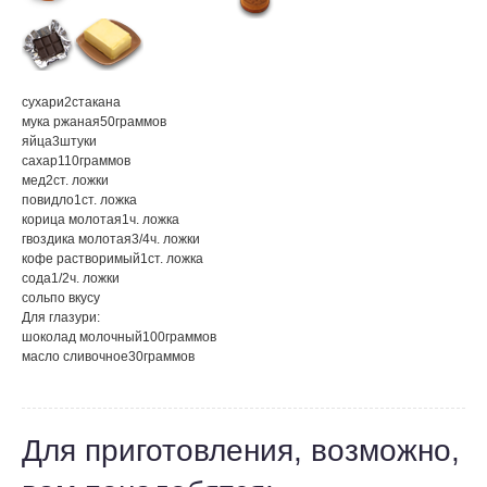
сухари
2
стакана
мука ржаная
50
граммов
яйца
3
штуки
сахар
110
граммов
мед
2
ст. ложки
повидло
1
ст. ложка
корица молотая
1
ч. ложка
гвоздика молотая
3/4
ч. ложки
кофе растворимый
1
ст. ложка
сода
1/2
ч. ложки
соль
по вкусу
Для глазури:
шоколад молочный
100
граммов
масло сливочное
30
граммов
Для приготовления, возможно,