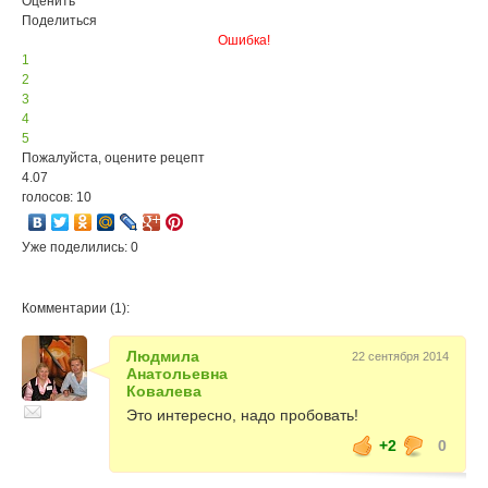
Оценить
Поделиться
Ошибка!
1
2
3
4
5
Пожалуйста, оцените рецепт
4.07
голосов: 10
Уже поделились: 0
Комментарии (1):
Людмила
22 сентября 2014
Анатольевна
Ковалева
Это интересно, надо пробовать!
+2
0