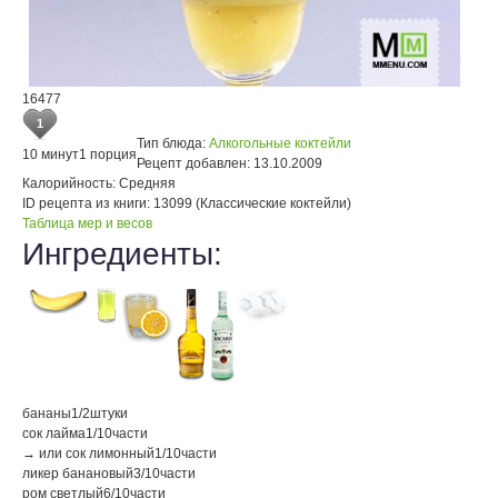
16477
1
Тип блюда:
Алкогольные коктейли
10 минут
1 порция
Рецепт добавлен:
13.10.2009
Калорийность:
Средняя
ID рецепта из книги:
13099 (Классические коктейли)
Таблица мер и весов
Ингредиенты:
бананы
1/2
штуки
сок лайма
1/10
части
→ или сок лимонный
1/10
части
ликер банановый
3/10
части
ром светлый
6/10
части