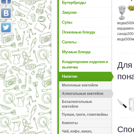
Бутерброды
Закуски
Супы
водка
500
кардамон
Основные блюда
сахар
200
вода
500
м
Салаты
Мучные блюда
Кондитерские изделия и
Для
выпечка
пон
Напитки
Молочные коктейли
Алкогольные коктейли
Безалкогольные
коктейли
Пунши, гроги, глинтвейны
Компоты
Спо
Чай, кофе, какао,