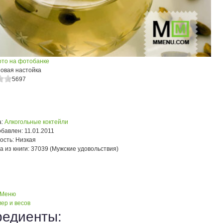
ото на фотобанке
овая настойка
5697
:
Алкогольные коктейли
обавлен:
11.01.2011
ость:
Низкая
а из книги:
37039 (Мужские удовольствия)
 Меню
ер и весов
редиенты: