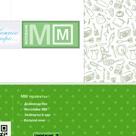
ММ проекты
Домоводство
Фотобанк ММ
Эксперты о еде
Каталог книг