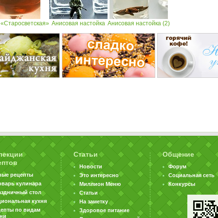
 «Старосветская»
Анисовая настойка
Анисовая настойка (2)
лекции
Статьи
Общение
ептов
Новости
Форум
вые рецепты
Это интересно
Социальная сеть
оварь кулинара
Миллион Меню
Конкурсы
аздничный стол
Статьи
циональная кухня
На заметку
цепты по видам
Здоровое питание
хни