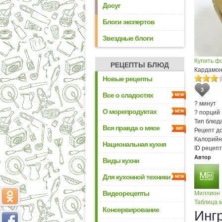
Досуг
Блоги экспертов
Звездные блоги
Купить ф
РЕЦЕПТЫ БЛЮД
Кардамон
Новые рецепты
3
Все о сладостях
? минут
О морепродуктах
? порций
Тип блюда
Вся правда о мясе
Рецепт д
Калорийн
Национальная кухня
ID рецепт
Автор
Виды кухни
Для кухонной техники
Видеорецепты
Миллион
Таблица м
Консервирование
Инг