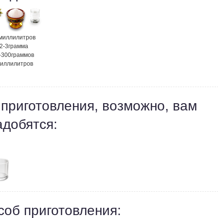
миллилитров
2-3
грамма
-300
граммов
иллилитров
 приготовления, возможно, вам
адобятся:
соб приготовления: