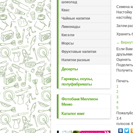
шоколад
Семена ка
Квас
Настойку 
настойку,
Чайные напитки
Затем раз
Лимонады
Хранить б
Кисели
← Вернут
Морсы
Если Вам 
Фруктовые напитки
друзьями
Оценить
Напитки разные
Поделить
Десерты
Получить
Гарниры, соусы,
Печать
полуфабрикаты
1
2
3
Фотобанк Миллион
4
Меню
5
Каталог книг
Пожалуйс
3.4
голосов: 