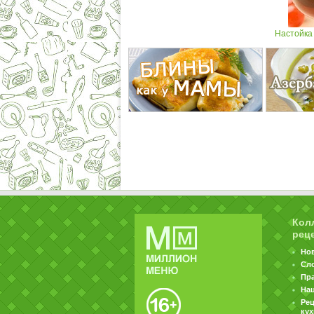
Настойка
Кол
рец
Но
Сл
Пр
На
Ре
ку