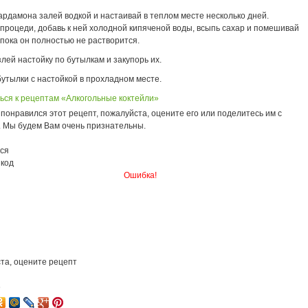
рдамона залей водкой и настаивай в теплом месте несколько дней.
процеди, добавь к ней холодной кипяченой воды, всыпь сахар и помешивай
 пока он полностью не растворится.
лей настойку по бутылкам и закупорь их.
утылки с настойкой в прохладном месте.
ься к рецептам «Алкогольные коктейли»
понравился этот рецепт, пожалуйста, оцените его или поделитесь им с
. Мы будем Вам очень признательны.
ся
 код
Ошибка!
та, оцените рецепт
6