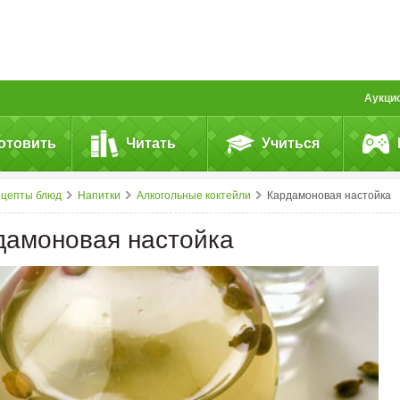
Аукци
отовить
Читать
Учиться
ецепты блюд
Напитки
Алкогольные коктейли
Кардамоновая настойка
дамоновая настойка