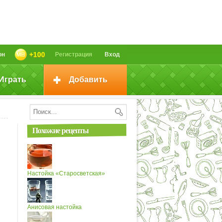
+100
он
Регистрация
Вход
Играть
Добавить
Похожие рецепты
Настойка «Старосветская»
Анисовая настойка